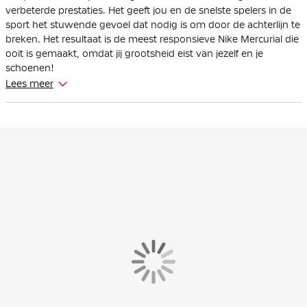
verbeterde prestaties. Het geeft jou en de snelste spelers in de
sport het stuwende gevoel dat nodig is om door de achterlijn te
breken. Het resultaat is de meest responsieve Nike Mercurial die
ooit is gemaakt, omdat jij grootsheid eist van jezelf en je
schoenen!
Lees meer
De Nike Mercurial is geschikt voor spelers met smalle voeten.
Deze voetbalschoenen zijn gemaakt met een verbeterde Zoom
Air unit over 3/4-lengte. Deze unit zit in de plaat en biedt extra
responsieve demping op het veld.
Het bovenwerk is gemaakt van NikeSkin met ingebouwde
chevrons, wat de balcontrole verbetert en je het gevoel geeft
alsof je op blote voeten voetbalt.
Het golfachtige tractiepatroon bestaat uit een reeks trapsgewijs
geplaatste noppen, waardoor er meer oppervlakte van de Air
Zoom wordt benut en tegelijkertijd de juiste hoeveelheid grip
wordt geboden. De grootste nop is even hoog als de
traditionele middelste noppen, zodat de tractie behouden blijft.