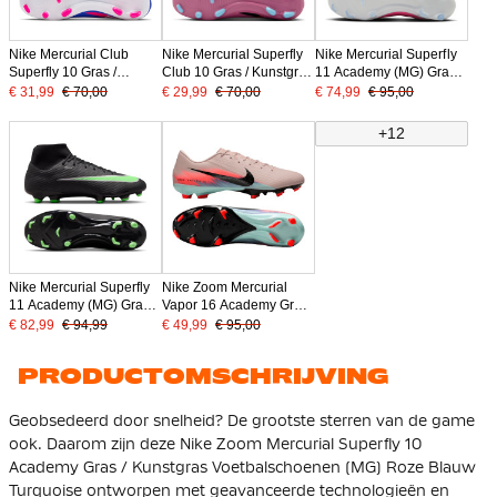
Nike Mercurial Club
Nike Mercurial Superfly
Nike Mercurial Superfly
Superfly 10 Gras /
Club 10 Gras / Kunstgras
11 Academy (MG) Gras /
Kunstgras
Voetbalschoenen (MG)
Kunstgras
€ 31,99
€ 70,00
€ 29,99
€ 70,00
€ 74,99
€ 95,00
Voetbalschoenen (MG)
Roze Felrood Lichtblauw
Voetbalschoenen
Blauw Wit Felroze
Felroze Wit Zwart
+12
Nike Mercurial Superfly
Nike Zoom Mercurial
11 Academy (MG) Gras /
Vapor 16 Academy Gras
Kunstgras
/ Kunstgras
€ 82,99
€ 94,99
€ 49,99
€ 95,00
Voetbalschoenen Zwart
Voetbalschoenen (MG)
Felgroen Zilvergrijs
Roze Blauw Turquoise
PRODUCTOMSCHRIJVING
Geobsedeerd door snelheid? De grootste sterren van de game
ook. Daarom zijn deze Nike Zoom Mercurial Superfly 10
Academy Gras / Kunstgras Voetbalschoenen (MG) Roze Blauw
Turquoise ontworpen met geavanceerde technologieën en