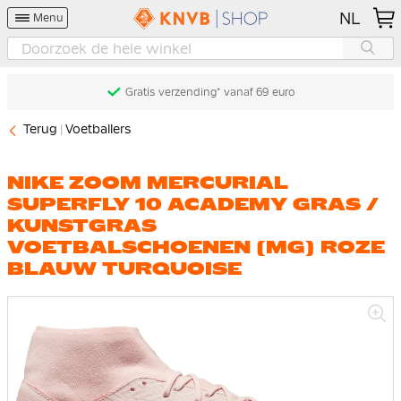
NL
Menu
Gratis verzending* vanaf 69 euro
Terug
Voetballers
NIKE ZOOM MERCURIAL
SUPERFLY 10 ACADEMY GRAS /
KUNSTGRAS
VOETBALSCHOENEN (MG) ROZE
BLAUW TURQUOISE
Ga
naar
het
einde
van
de
afbeeldingen-
gallerij