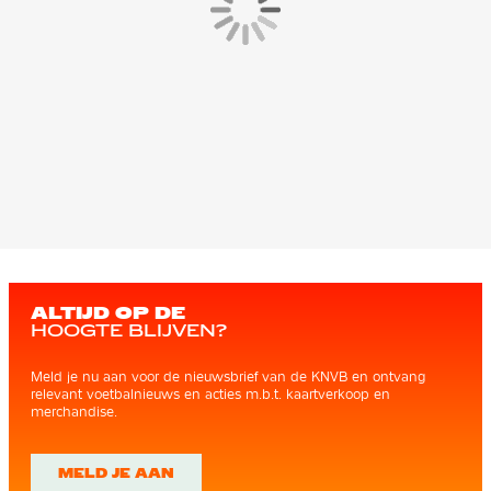
ALTIJD OP DE
HOOGTE BLIJVEN?
Meld je nu aan voor de nieuwsbrief van de KNVB en ontvang
relevant voetbalnieuws en acties m.b.t. kaartverkoop en
merchandise.
MELD JE AAN