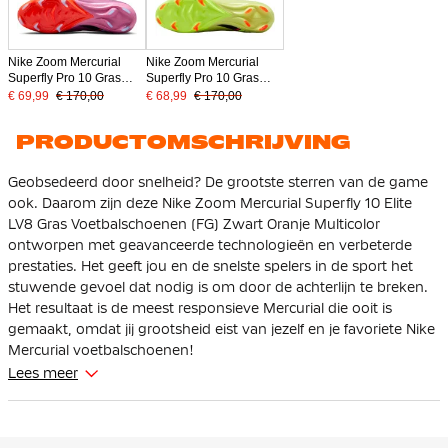
Nike Zoom Mercurial
Nike Zoom Mercurial
Superfly Pro 10 Gras
Superfly Pro 10 Gras
Voetbalschoenen (FG)
Voetbalschoenen (FG)
€ 69,99
€ 170,00
€ 68,99
€ 170,00
Roze Felrood Lichtblauw
Geel Neongeel Oranje
PRODUCTOMSCHRIJVING
Geobsedeerd door snelheid? De grootste sterren van de game
ook. Daarom zijn deze Nike Zoom Mercurial Superfly 10 Elite
LV8 Gras Voetbalschoenen (FG) Zwart Oranje Multicolor
ontworpen met geavanceerde technologieën en verbeterde
prestaties. Het geeft jou en de snelste spelers in de sport het
stuwende gevoel dat nodig is om door de achterlijn te breken.
Het resultaat is de meest responsieve Mercurial die ooit is
gemaakt, omdat jij grootsheid eist van jezelf en je favoriete Nike
Mercurial voetbalschoenen!
Lees meer
De Nike Mercurial is geschikt voor spelers met smalle voeten.
Deze voetbalschoenen zijn gemaakt met een verbeterde Zoom