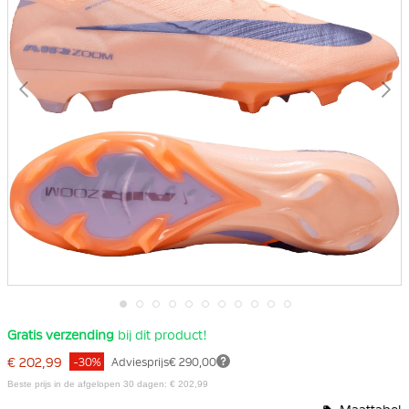
Ga
Gratis verzending
bij dit product!
naar
het
€ 202,99
-30%
Adviesprijs
€ 290,00
begin
van
Beste prijs in de afgelopen 30 dagen: € 202,99
de
afbeeldingen-