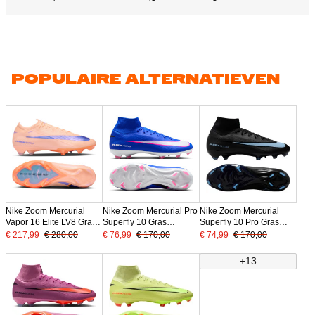
POPULAIRE ALTERNATIEVEN
Nike Zoom Mercurial
Nike Zoom Mercurial Pro
Nike Zoom Mercurial
Vapor 16 Elite LV8 Gras
Superfly 10 Gras
Superfly 10 Pro Gras
Voetbalschoenen (FG)
Voetbalschoenen (FG)
Voetbalschoenen (FG)
€ 217,99
€ 280,00
€ 76,99
€ 170,00
€ 74,99
€ 170,00
Zalmroze Donkerblauw
Blauw Wit Felroze
Zwart Lichtblauw
Paars
+13