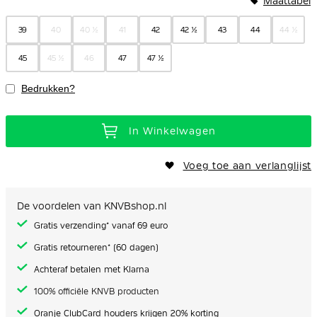
Maattabel
gallerij
39
40
40 ½
41
42
42 ½
43
44
44 ½
45
45 ½
46
47
47 ½
Bedrukken?
In Winkelwagen
Voeg toe aan verlanglijst
De voordelen van KNVBshop.nl
Gratis verzending* vanaf 69 euro
Gratis retourneren* (60 dagen)
Achteraf betalen met Klarna
100% officiële KNVB producten
Oranje ClubCard houders krijgen 20% korting