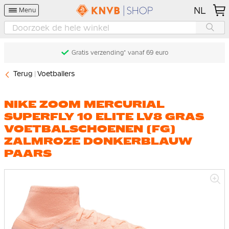
NL
Menu
Gratis verzending* vanaf 69 euro
Terug
Voetballers
NIKE ZOOM MERCURIAL
SUPERFLY 10 ELITE LV8 GRAS
VOETBALSCHOENEN (FG)
ZALMROZE DONKERBLAUW
PAARS
Ga
naar
het
einde
van
de
afbeeldingen-
gallerij