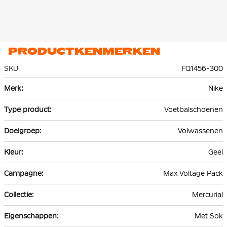
De stretch-mesh van de vorige generatie is geüpgraded naar
een adaptief breisel dat flexibiliteit en ondersteuning biedt,
terwijl het je dichter bij de bal brengt. De Dynamic Fit kraag
omsluit je enkel met zachte, rekbare stof voor een veilig en
PRODUCTKENMERKEN
comfortabel gevoel.
SKU
FQ1456-300
Meer
Nike
informatie
Voetbalschoenen
Volwassenen
Geel
Max Voltage Pack
Mercurial
Met Sok