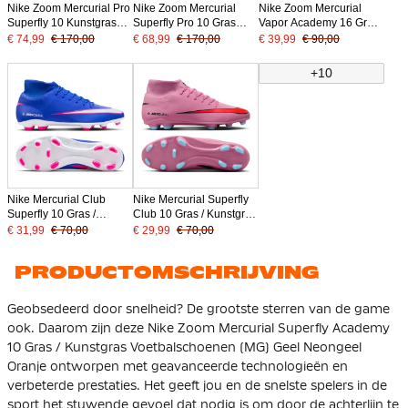
Nike Zoom Mercurial Pro
Nike Zoom Mercurial
Nike Zoom Mercurial
Superfly 10 Kunstgras
Superfly Pro 10 Gras
Vapor Academy 16 Gras
Voetbalschoenen (AG)
Voetbalschoenen (FG)
/ Kunstgras
€ 74,99
€ 170,00
€ 68,99
€ 170,00
€ 39,99
€ 90,00
Geel Neongeel Oranje
Geel Neongeel Oranje
Voetbalschoenen (MG)
Geel Neongeel Oranje
+10
Nike Mercurial Club
Nike Mercurial Superfly
Superfly 10 Gras /
Club 10 Gras / Kunstgras
Kunstgras
Voetbalschoenen (MG)
€ 31,99
€ 70,00
€ 29,99
€ 70,00
Voetbalschoenen (MG)
Roze Felrood Lichtblauw
Blauw Wit Felroze
PRODUCTOMSCHRIJVING
Geobsedeerd door snelheid? De grootste sterren van de game
ook. Daarom zijn deze Nike Zoom Mercurial Superfly Academy
10 Gras / Kunstgras Voetbalschoenen (MG) Geel Neongeel
Oranje ontworpen met geavanceerde technologieën en
verbeterde prestaties. Het geeft jou en de snelste spelers in de
sport het stuwende gevoel dat nodig is om door de achterlijn te