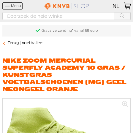
NL
Menu
Gratis verzending* vanaf 69 euro
Terug
Voetballers
NIKE ZOOM MERCURIAL
SUPERFLY ACADEMY 10 GRAS /
KUNSTGRAS
VOETBALSCHOENEN (MG) GEEL
NEONGEEL ORANJE
Ga
naar
het
einde
van
de
afbeeldingen-
gallerij