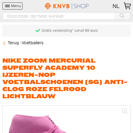
NL
Menu
Gratis verzending* vanaf 69 euro
Terug
Voetballers
NIKE ZOOM MERCURIAL
SUPERFLY ACADEMY 10
IJZEREN-NOP
VOETBALSCHOENEN (SG) ANTI-
CLOG ROZE FELROOD
LICHTBLAUW
Ga
naar
het
einde
van
de