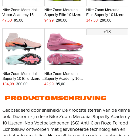
Nike Zoom Mercurial
Nike Zoom Mercurial
Nike Zoom Mercurial
Vapor Academy 16
Superfly Elite 10 IJzeren-
Elite Superfly 10 IJzeren-
IJzeren-Nop
Nop Voetbalschoenen
Nop Voetbalschoenen
47,50
95,00
94,99
290,00
147,50
290,00
Voetbalschoenen (SG)
(SG) Geel Neongeel
(SG) Pro Player Blauw
Anti-Clog Roze Felrood
Oranje
Wit Felroze
+13
Lichtblauw
Nike Zoom Mercurial
Nike Zoom Mercurial
Superfly 10 Elite IJzeren-
Superfly Academy 10
Nop Voetbalschoenen
Gras / Kunstgras
134,99
300,00
42,99
95,00
(SG) Pro Player Roze
Voetbalschoenen (MG)
Blauw Turquoise
Roze Felrood Lichtblauw
PRODUCTOMSCHRIJVING
Geobsedeerd door snelheid? De grootste sterren van de game
ook. Daarom zijn deze Nike Zoom Mercurial Superfly Academy
10 IJzeren-Nop Voetbalschoenen (SG) Anti-Clog Roze Felrood
Lichtblauw ontworpen met geavanceerde technologieën en
verbeterde prestaties. Het geeft jou en de snelste spelers in de