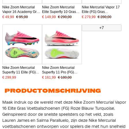
Nike Zoom Mercurial
Nike Zoom Mercurial
Nike Mercurial Vapor 17
Vapor 16 Academy Gras
Elite Superfly 10 Gras
Elite (FG) Gras
/ Kunstgras
Voetbalschoenen (FG)
Voetbalschoenen
€ 49,99
€ 95,00
€ 149,99
€ 290,00
€ 279,99
€ 280,00
Voetbalschoenen (MG)
Bordeauxrood Zilver
Felroze Wit Zwart
Roze Blauw Turquoise
Oranje
+7
Nike Zoom Mercurial
Nike Zoom Mercurial
Superfly 11 Elite (FG)
Superfly 11 Pro (FG)
Gras Voetbalschoenen
Gras Voetbalschoenen
€ 299,99
€ 161,99
€ 180,00
Felroze Wit Zwart
Felroze Wit Zwart
PRODUCTOMSCHRIJVING
Maak indruk op de wereld met deze Nike Zoom Mercurial Vapor
16 Elite Gras Voetbalschoenen (FG) Roze Blauw Turquoise.
Geïnspireerd door de snelste speelsters op het veld, zoals
Lauren James en Salma Paralluelo, zijn deze Nike Mercurial
voetbalschoenen ontworpen voor spelers die met hun snelheid