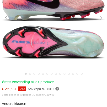
Ga
Gratis verzending
bij dit product!
naar
het
€ 219,99
-21%
Adviesprijs
€ 280,00
begin
van
Beste prijs in de afgelopen 30 dagen: € 219,99
de
afbeeldingen-
Andere kleuren
gallerij