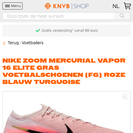
NL
Menu
Gratis verzending* vanaf 69 euro
Terug
Voetballers
NIKE ZOOM MERCURIAL VAPOR
16 ELITE GRAS
VOETBALSCHOENEN (FG) ROZE
BLAUW TURQUOISE
Ga
naar
het
einde
van
de
afbeeldingen-
gallerij