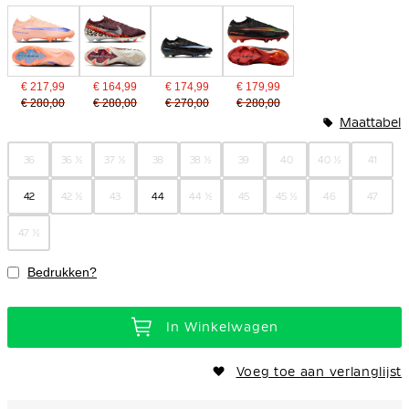
€ 217,99
€ 164,99
€ 174,99
€ 179,99
€ 280,00
€ 280,00
€ 270,00
€ 280,00
Maattabel
36
36 ½
37 ½
38
38 ½
39
40
40 ½
41
42
42 ½
43
44
44 ½
45
45 ½
46
47
47 ½
Bedrukken?
In Winkelwagen
Voeg toe aan verlanglijst