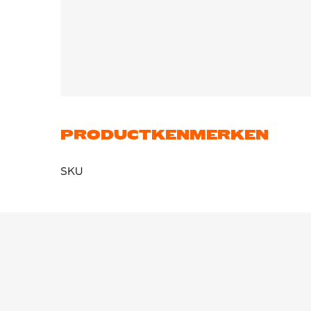
Het volledige Flyknit bovenwerk is ontworpen 
en sterk Flyknit-materiaal aan de zijkanten, v
ondersteuning. De combinatie van Gripknit, Ato
Mercurial bovenwerk ooit, waardoor je dichter 
PRODUCTKENMERKEN
SKU