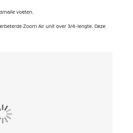
 smalle voeten.
rbeterde Zoom Air unit over 3/4-lengte. Deze
 demping op het veld.
rgt voor een betere balaanraking. Het bedekt een
over de bal bij hoge snelheden en tijdens schoten
an je voet aan en biedt consistente grip in zowel
e, track spike-achtige pasvorm. De
t om zich nog beter naar je voet te vormen,
ntact maakt met de bal.
n reeks trapsgewijs geplaatste noppen, waardoor
t en tegelijkertijd de juiste hoeveelheid grip
ls de traditionele middelste noppen, zodat de
oon is gecombineerd met geëvolueerde chevron- en
stoppen en scherpe bewegingen te maken.