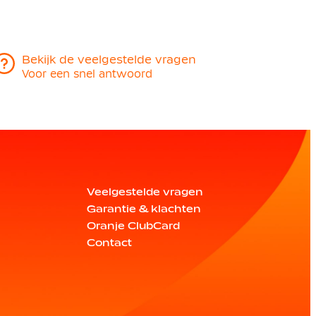
Bekijk de veelgestelde vragen
Voor een snel antwoord
Veelgestelde vragen
Garantie & klachten
Oranje ClubCard
Contact