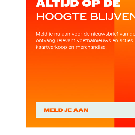
ALTIJD OP DE
HOOGTE BLIJVE
Meld je nu aan voor de nieuwsbrief van d
ontvang relevant voetbalnieuws en acties 
kaartverkoop en merchandise.
MELD JE AAN