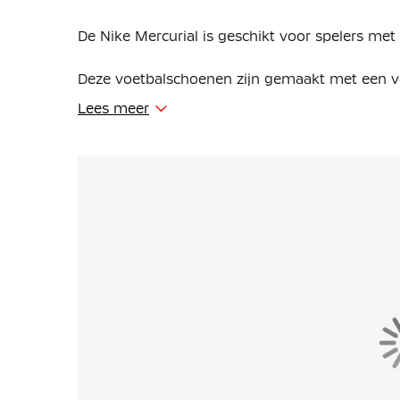
De Nike Mercurial is geschikt voor spelers met
Deze voetbalschoenen zijn gemaakt met een ve
unit zit in de plaat en biedt extra responsieve
Lees meer
Nike Gripknit is een kleverig materiaal dat zo
groter oppervlak, zodat je meer controle hebt 
op doel. Het materiaal past zich aan de vorm v
natte als droge omstandigheden voor een mooi
micromolding textuur werkt samen met Gripkni
waardoor de schoenplaat nog nauwkeuriger co
Het golfachtige tractiepatroon bestaat uit ee
er meer oppervlakte van de Air Zoom wordt benu
wordt geboden. De grootste nop is even hoog a
tractie behouden blijft. Het golfachtige patr
mesvormige noppen om je te helpen snel te 