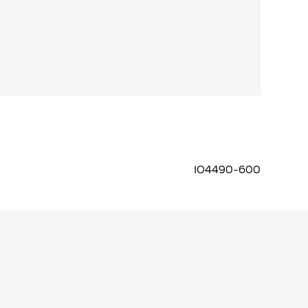
voor maximale snelheid. Atomknit, een ultralicht
ermindert het gewicht en biedt extra
mknit en Flyknit resulteert in het dunste
bij de bal bent en minder inlooptijd nodig hebt.
IO4490-600