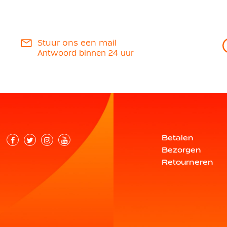
Stuur ons een mail
Antwoord binnen 24 uur
Betalen
Bezorgen
Retourneren