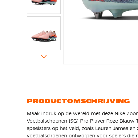
Ga
naar
het
begin
van
de
afbeeldingen-
gallerij
PRODUCTOMSCHRIJVING
Maak indruk op de wereld met deze Nike Zoom 
Voetbalschoenen (SG) Pro Player Roze Blauw T
speelsters op het veld, zoals Lauren James en 
voetbalschoenen ontworpen voor spelers die m