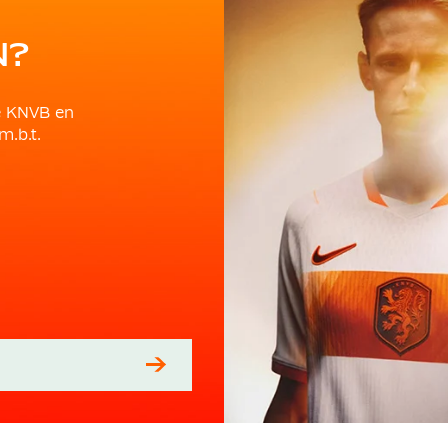
N?
e KNVB en
m.b.t.