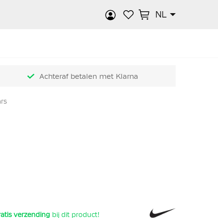
NL
k
Achteraf betalen met Klarna
rs
atis verzending
bij dit product!