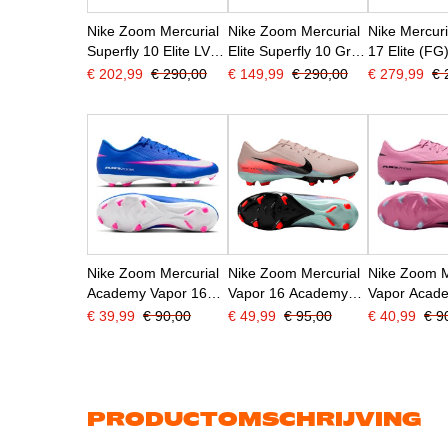
Nike Zoom Mercurial
Nike Zoom Mercurial
Nike Mercuri
Superfly 10 Elite LV8
Elite Superfly 10 Gras
17 Elite (FG
Gras
Voetbalschoenen
Voetbalsch
€ 202,99
€ 290,00
€ 149,99
€ 290,00
€ 279,99
€ 
Voetbalschoenen
(FG) Bordeauxrood
Felroze Wit 
(FG) Zalmroze
Zilver Oranje
Donkerblauw Paars
Nike Zoom Mercurial
Nike Zoom Mercurial
Nike Zoom M
Academy Vapor 16
Vapor 16 Academy
Vapor Acad
Gras / Kunstgras
Gras / Kunstgras
Gras / Kuns
€ 39,99
€ 90,00
€ 49,99
€ 95,00
€ 40,99
€ 9
Voetbalschoenen
Voetbalschoenen
Voetbalsch
(MG) Blauw Wit
(MG) Roze Blauw
(MG) Roze F
Felroze
Turquoise
Lichtblauw
PRODUCTOMSCHRIJVING