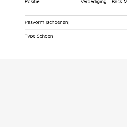
Positie
Verdediging - Back M
Pasvorm (schoenen)
Type Schoen