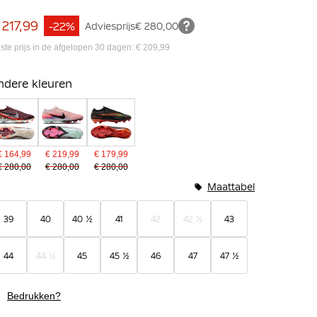
 217,99
-22%
Adviesprijs
€ 280,00
ste prijs in de afgelopen 30 dagen: € 209,99
ndere kleuren
€ 164,99
€ 219,99
€ 179,99
€ 280,00
€ 280,00
€ 280,00
Maattabel
39
40
40 ½
41
42
42 ½
43
44
44 ½
45
45 ½
46
47
47 ½
Bedrukken?