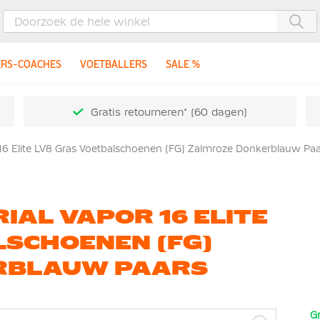
Zoe
ERS-COACHES
VOETBALLERS
SALE %
Gratis retourneren* (60 dagen)
16 Elite LV8 Gras Voetbalschoenen (FG) Zalmroze Donkerblauw Paa
IAL VAPOR 16 ELITE
LSCHOENEN (FG)
RBLAUW PAARS
Gr