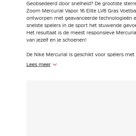
Geobsedeerd door snelheid? De grootste sterr
Zoom Mercurial Vapor 16 Elite LV8 Gras Voet
ontworpen met geavanceerde technologieën en 
snelste spelers in de sport het stuwende gevoe
Het resultaat is de meest responsieve Mercurial
van jezelf en je schoenen!
De Nike Mercurial is geschikt voor spelers met
Lees meer
Deze voetbalschoenen zijn gemaakt met een ve
unit zit in de plaat en biedt extra responsieve
Nike Gripknit is een kleverig materiaal dat zo
groter oppervlak, zodat je meer controle hebt 
op doel. Het materiaal past zich aan de vorm v
natte als droge omstandigheden voor een mooi
micromolding textuur werkt samen met Gripkni
waardoor de schoenplaat nog nauwkeuriger co