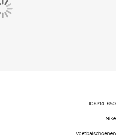
n reeks trapsgewijs geplaatste noppen, waardoor
t en tegelijkertijd de juiste hoeveelheid grip
ls de traditionele middelste noppen, zodat de
oon is gecombineerd met geëvolueerde chevron- en
stoppen en scherpe bewegingen te maken.
voor maximale snelheid. Atomknit, een ultralicht
ermindert het gewicht en biedt extra
mknit en Flyknit resulteert in het dunste
bij de bal bent en minder inlooptijd nodig hebt.
IO8214-850
Nike
Voetbalschoenen