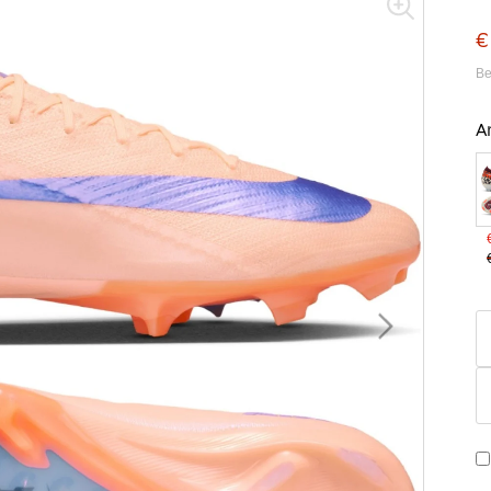
€
Be
A