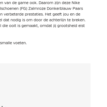
en van de game ook. Daarom zijn deze Nike
balschoenen (FG) Zalmroze Donkerblauw Paars
verbeterde prestaties. Het geeft jou en de
l dat nodig is om door de achterlijn te breken.
 die ooit is gemaakt, omdat jij grootsheid eist
 smalle voeten.
rbeterde Zoom Air unit over 3/4-lengte. Deze
 demping op het veld.
rgt voor een betere balaanraking. Het bedekt een
over de bal bij hoge snelheden en tijdens schoten
an je voet aan en biedt consistente grip in zowel
e, track spike-achtige pasvorm. De
t om zich nog beter naar je voet te vormen,
ntact maakt met de bal.