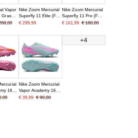
al Vapor
Nike Zoom Mercurial
Nike Zoom Mercurial
) Gras
Superfly 11 Elite (FG)
Superfly 11 Pro (FG)
oenen
Gras
Gras
280,00
€ 299,99
€ 161,99
€ 180,00
Zwart
Voetbalschoenen
Voetbalschoenen
Felroze Wit Zwart
Felroze Wit Zwart
+4
ercurial
Nike Zoom Mercurial
emy 16
Vapor Academy 16
tgras
Gras / Kunstgras
0,00
€ 39,99
€ 90,00
oenen
Voetbalschoenen
elrood
(MG) Lichtblauw
Felroze