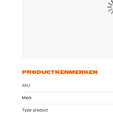
Het golfachtige tractiepatroon bestaat uit ee
er meer oppervlakte van de Air Zoom wordt benu
wordt geboden. De grootste nop is even hoog a
tractie behouden blijft. Het golfachtige patr
mesvormige noppen om je te helpen snel te 
Het volledige Flyknit bovenwerk is ontworpen 
en sterk Flyknit-materiaal aan de zijkanten, v
ondersteuning. De combinatie van Gripknit, Ato
Mercurial bovenwerk ooit, waardoor je dichter 
PRODUCTKENMERKEN
SKU
Meer
Merk
informatie
Type product