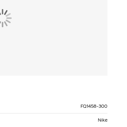
 snel het veld op kunt. De stretch-mesh van de
 breisel dat flexibiliteit en ondersteuning biedt,
FQ1458-300
Nike