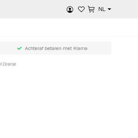
NL
k
Achteraf betalen met Klarna
l Oranje