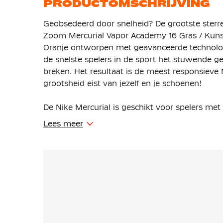
PRODUCTOMSCHRIJVING
Geobsedeerd door snelheid? De grootste sterr
Zoom Mercurial Vapor Academy 16 Gras / Kun
Oranje ontworpen met geavanceerde technologi
de snelste spelers in de sport het stuwende ge
breken. Het resultaat is de meest responsieve M
grootsheid eist van jezelf en je schoenen!
De Nike Mercurial is geschikt voor spelers met
Lees meer
Deze voetbalschoenen zijn gemaakt met een ve
unit zit in de plaat en biedt extra responsieve
Het bovenwerk is gemaakt van NikeSkin met 
verbetert en je het gevoel geeft alsof je op blo
Het golfachtige tractiepatroon is opgebouwd 
groter oppervlak van de Air Zoom wordt benut,