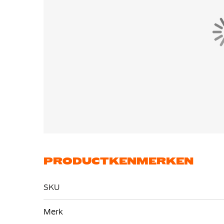
Treklipjes en een riempje zorgen ervoor dat je
vorige generatie is geüpgraded naar een adaptief
terwijl het je dichter bij de bal brengt.
PRODUCTKENMERKEN
SKU
Meer
Merk
informatie