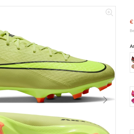
€
Be
A