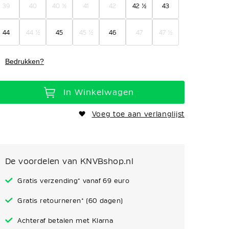
39
40
40 ½
41
42
42 ½
43
44
44 ½
45
45 ½
46
47
47 ½
Bedrukken?
In Winkelwagen
Voeg toe aan verlanglijst
De voordelen van KNVBshop.nl
Gratis verzending* vanaf 69 euro
Gratis retourneren* (60 dagen)
Achteraf betalen met Klarna