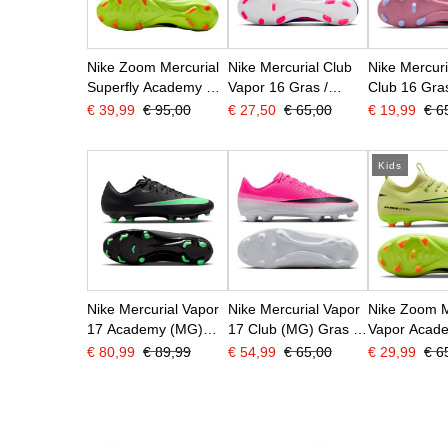
Nike Zoom Mercurial
Nike Mercurial Club
Nike Mercuri
Superfly Academy 10
Vapor 16 Gras /
Club 16 Gras
Gras / Kunstgras
Kunstgras
Kunstgras
€ 39,99
€ 95,00
€ 27,50
€ 65,00
€ 19,99
€ 6
Voetbalschoenen
Voetbalschoenen
Voetbalsch
(MG) Geel Neongeel
(MG) Blauw Wit
(MG) Roze F
Oranje
Felroze
Lichtblauw
Kids
Nike Mercurial Vapor
Nike Mercurial Vapor
Nike Zoom M
17 Academy (MG)
17 Club (MG) Gras /
Vapor Acad
Gras / Kunstgras
Kunstgras
Gras / Kuns
€ 80,99
€ 89,99
€ 54,99
€ 65,00
€ 29,99
€ 6
Voetbalschoenen
Voetbalschoenen
Voetbalsch
Zwart Felgroen
Felroze Wit Zwart
(MG) Kids G
Zilvergrijs
Neongeel Or