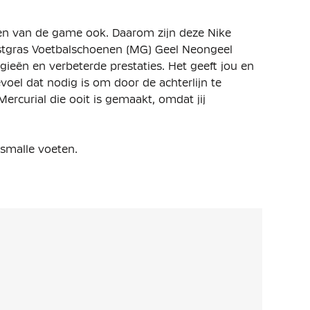
en van de game ook. Daarom zijn deze Nike
stgras Voetbalschoenen (MG) Geel Neongeel
eën en verbeterde prestaties. Het geeft jou en
voel dat nodig is om door de achterlijn te
ercurial die ooit is gemaakt, omdat jij
 smalle voeten.
rbeterde Zoom Air unit over 3/4-lengte. Deze
 demping op het veld.
ingebouwde chevrons, wat de balcontrole
te voeten voetbalt.
uit trapsgewijs geplaatste noppen, waardoor een
 met precies de juiste hoeveelheid grip.