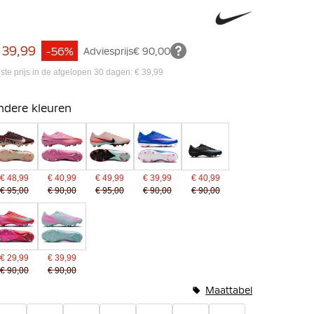
 39,99
-56%
Adviesprijs
€ 90,00
ste prijs in de afgelopen 30 dagen: € 39,99
ndere kleuren
€ 48,99
€ 40,99
€ 49,99
€ 39,99
€ 40,99
€ 95,00
€ 90,00
€ 95,00
€ 90,00
€ 90,00
€ 29,99
€ 39,99
€ 90,00
€ 90,00
Maattabel