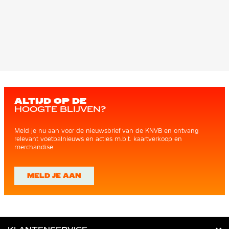
ALTIJD OP DE
HOOGTE BLIJVEN?
Meld je nu aan voor de nieuwsbrief van de KNVB en ontvang
relevant voetbalnieuws en acties m.b.t. kaartverkoop en
merchandise.
MELD JE AAN