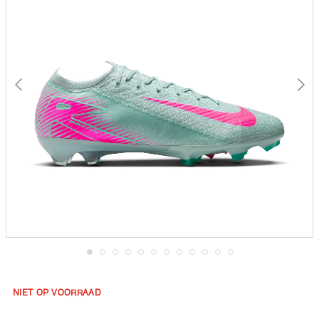
gallerij
Ga
naar
het
NIET OP VOORRAAD
begin
van