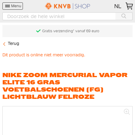
NL
Menu
Gratis verzending* vanaf 69 euro
Terug
Dit product is online niet meer voorradig.
NIKE ZOOM MERCURIAL VAPOR
ELITE 16 GRAS
VOETBALSCHOENEN (FG)
LICHTBLAUW FELROZE
Ga
naar
het
einde
van
de
afbeeldingen-