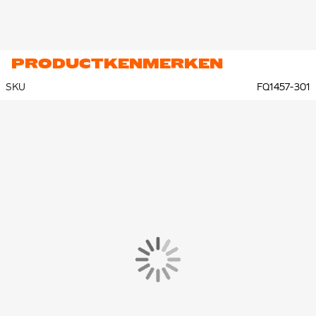
wordt geboden. De grootste nop is even hoog als de
traditionele middelste noppen, zodat de tractie behouden blijft.
Het golfachtige patroon is gecombineerd met geëvolueerde
chevron- en mesvormige noppen om je te helpen snel te
PRODUCTKENMERKEN
stoppen en scherpe bewegingen te maken.
SKU
FQ1457-301
Het volledige Flyknit bovenwerk is ontworpen voor maximale
snelheid. Atomknit, een ultralicht en sterk Flyknit-materiaal aan
de zijkanten, vermindert het gewicht en biedt extra
ondersteuning. De combinatie van Gripknit, Atomknit en Flyknit
resulteert in het dunste Mercurial bovenwerk ooit, waardoor je
dichter bij de bal bent en minder inlooptijd nodig hebt.