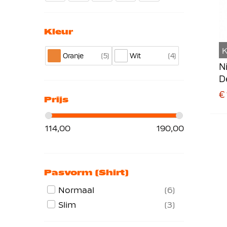
Kleur
K
5
4
Oranje
Wit
N
D
2
€ 
Prijs
114,00
190,00
Pasvorm (shirt)
Normaal
6
Slim
3