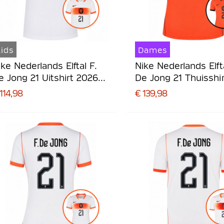
ids
Dames
ike Nederlands Elftal F.
Nike Nederlands Elfta
e Jong 21 Uitshirt 2026-
De Jong 21 Thuisshir
028 Kids
2026-2028 Dames
114,98
€ 139,98