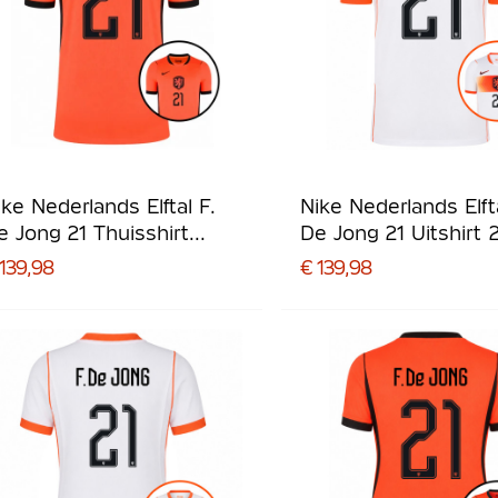
ike Nederlands Elftal F.
Nike Nederlands Elfta
e Jong 21 Thuisshirt
De Jong 21 Uitshirt 
026-2028
2028
139,98
€ 139,98