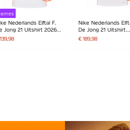
Dames
ike Nederlands Elftal F.
Nike Nederlands Elfta
e Jong 21 Uitshirt 2026-
De Jong 21 Uitshirt
028 Dames
Authentic 2026-202
139,98
€ 189,98