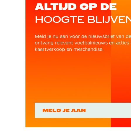
ALTIJD OP DE
HOOGTE BLIJVE
Meld je nu aan voor de nieuwsbrief van d
ontvang relevant voetbalnieuws en acties 
kaartverkoop en merchandise.
MELD JE AAN