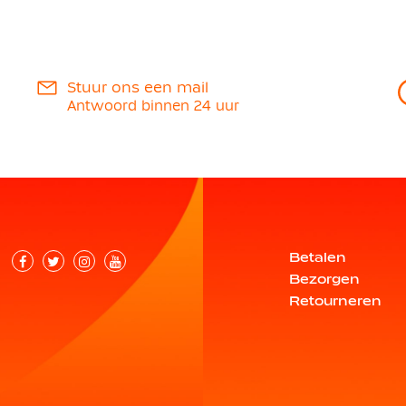
Stuur ons een mail
Antwoord binnen 24 uur
Betalen
Bezorgen
Retourneren