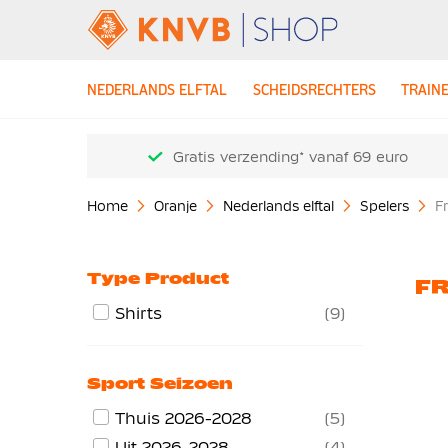
NEDERLANDS ELFTAL
SCHEIDSRECHTERS
TRAIN
Gratis verzending* vanaf 69 euro
Home
Oranje
Nederlands elftal
Spelers
F
Type Product
FR
Shirts
9
Sport Seizoen
Thuis 2026-2028
5
Uit 2026-2028
4