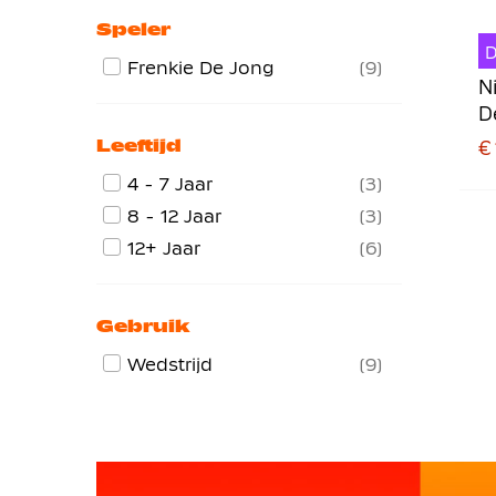
Speler
Frenkie De Jong
9
N
D
2
Leeftijd
€ 
4 - 7 Jaar
3
8 - 12 Jaar
3
12+ Jaar
6
Gebruik
Wedstrijd
9