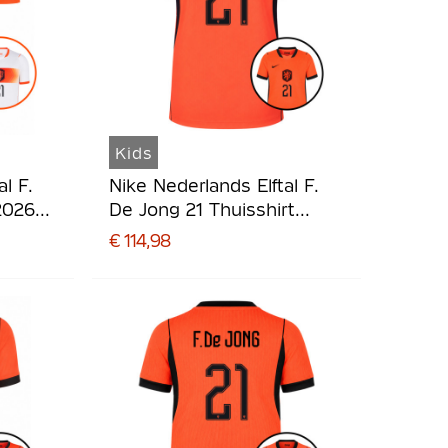
Kids
l F.
Nike Nederlands Elftal F.
2026-
De Jong 21 Thuisshirt
2026-2028 Kids
€ 114,98