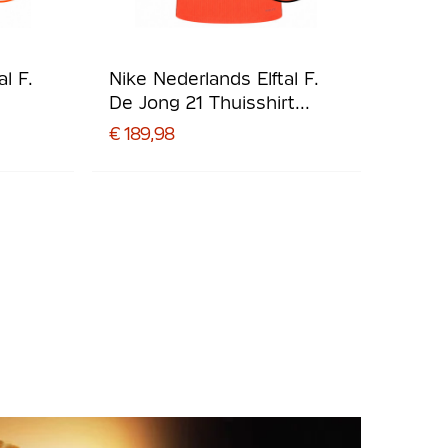
l F.
Nike Nederlands Elftal F.
De Jong 21 Thuisshirt
8
Authentic 2026-2028
€ 189,98