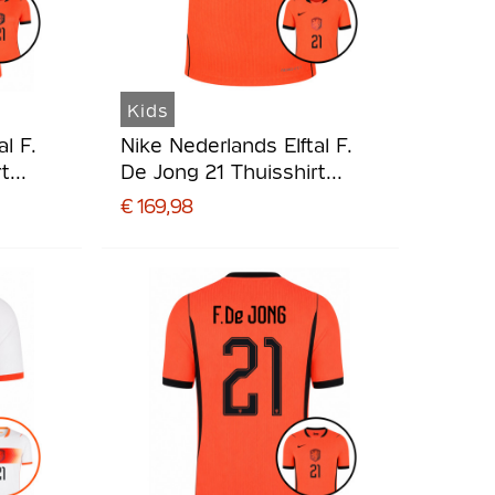
Kids
l F.
Nike Nederlands Elftal F.
t
De Jong 21 Thuisshirt
Authentic 2026-2028 Kids
€ 169,98