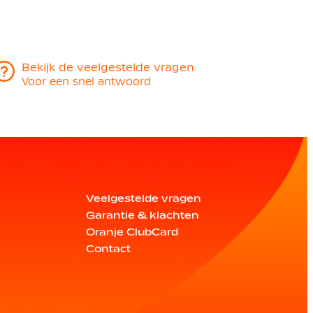
Bekijk de veelgestelde vragen
Voor een snel antwoord
Veelgestelde vragen
Garantie & klachten
Oranje ClubCard
Contact