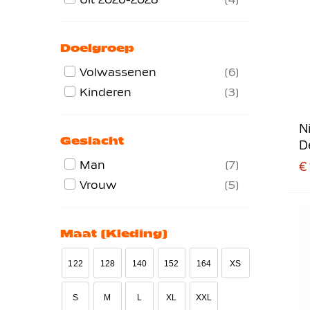
Doelgroep
Volwassenen
6
Kinderen
3
N
Geslacht
D
2
Man
7
€ 
Vrouw
5
Maat (kleding)
122
128
140
152
164
XS
S
M
L
XL
XXL