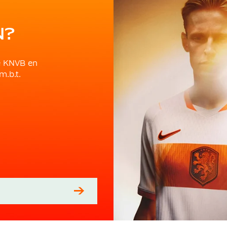
N?
e KNVB en
m.b.t.