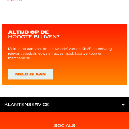
ALTIJD OP DE
HOOGTE BLIJVEN?
Meld je nu aan voor de nieuwsbrief van de KNVB en ontvang
relevant voetbalnieuws en acties m.b.t. kaartverkoop en
merchandise.
MELD JE AAN
KLANTENSERVICE
SOCIALS