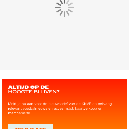
ALTIJD OP DE
HOOGTE BLIJVEN?
Meld je nu aan voor de nieuwsbrief van de KNVB en ontvang
relevant voetbalnieuws en acties m.b.t. kaartverkoop en
merchandise.