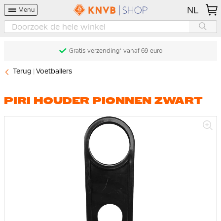
NL
Menu
Gratis verzending* vanaf 69 euro
Terug
Voetballers
PIRI HOUDER PIONNEN ZWART
Ga
naar
het
einde
van
de
afbeeldingen-
gallerij