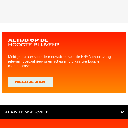
ALTIJD OP DE
HOOGTE BLIJVEN?
Meld je nu aan voor de nieuwsbrief van de KNVB en ontvang
relevant voetbalnieuws en acties m.b.t. kaartverkoop en
merchandise.
MELD JE AAN
KLANTENSERVICE