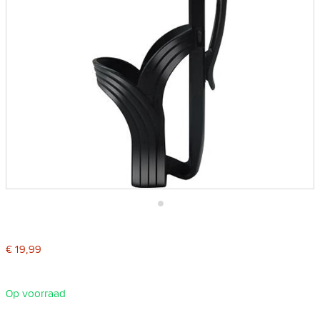
Ga
naar
het
€ 19,99
begin
van
de
afbeeldingen-
Op voorraad
gallerij