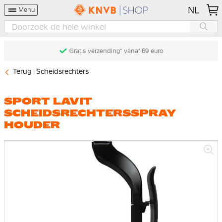
NL
Menu
Gratis verzending* vanaf 69 euro
Terug
Scheidsrechters
SPORT LAVIT
SCHEIDSRECHTERSSPRAY
HOUDER
Ga
naar
het
einde
van
de
afbeeldingen-
gallerij