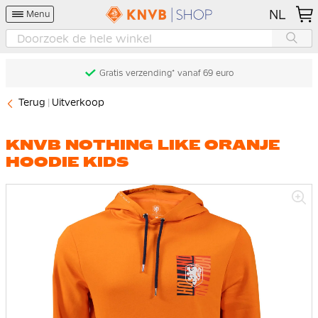
NL
Menu
Gratis verzending* vanaf 69 euro
Terug
Uitverkoop
KNVB NOTHING LIKE ORANJE
HOODIE KIDS
Ga
naar
het
einde
van
de
afbeeldingen-
gallerij