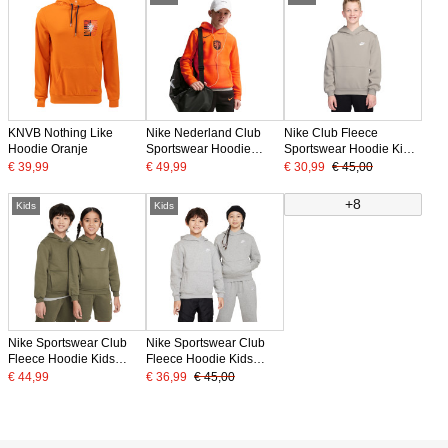
KNVB Nothing Like
Nike Nederland Club
Nike Club Fleece
Hoodie Oranje
Sportswear Hoodie
Sportswear Hoodie Kids
2026-2028 Kids
Lichtbruin Wit
€ 39,99
€ 49,99
€ 30,99
€ 45,00
Feloranje Zwart
+8
Kids
Kids
Nike Sportswear Club
Nike Sportswear Club
Fleece Hoodie Kids
Fleece Hoodie Kids
Olijfgroen Wit
Lichtgrijs Wit
€ 44,99
€ 36,99
€ 45,00