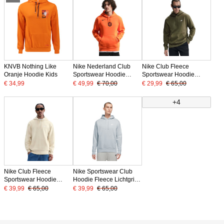
KNVB Nothing Like
Nike Nederland Club
Nike Club Fleece
Oranje Hoodie Kids
Sportswear Hoodie
Sportswear Hoodie
2026-2028 Feloranje
Olijfgroen Wit
€ 34,99
€ 49,99
€ 70,00
€ 29,99
€ 65,00
Zwart
+4
Nike Club Fleece
Nike Sportswear Club
Sportswear Hoodie
Hoodie Fleece Lichtgrijs
Lichtbeige Wit
Wit
€ 39,99
€ 65,00
€ 39,99
€ 65,00