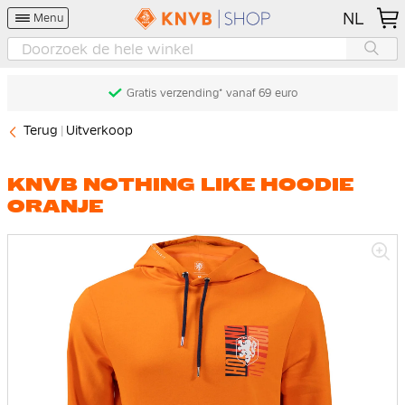
NL
Menu
Gratis verzending* vanaf 69 euro
Terug
Uitverkoop
KNVB NOTHING LIKE HOODIE
ORANJE
Ga
naar
het
einde
van
de
afbeeldingen-
gallerij