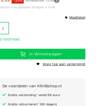
 9,99
-33%
Adviesprijs
€ 15,00
ste prijs in de afgelopen 30 dagen: € 14,99
Maattabel
5
p voorraad
In Winkelwagen
Voeg toe aan verlanglijst
De voordelen van KNVBshop.nl
Gratis verzending* vanaf 69 euro
Gratis retourneren* (60 dagen)