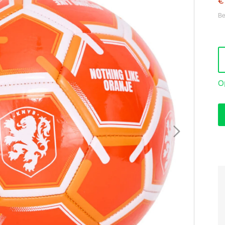
€
Be
O