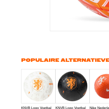
Ga
naar
het
begin
van
de
afbeeldingen-
gallerij
POPULAIRE ALTERNATIEV
KNVB Logo Voetbal
KNVB Logo Voetbal
Nike Nederl