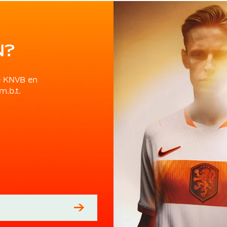
N?
e KNVB en
m.b.t.