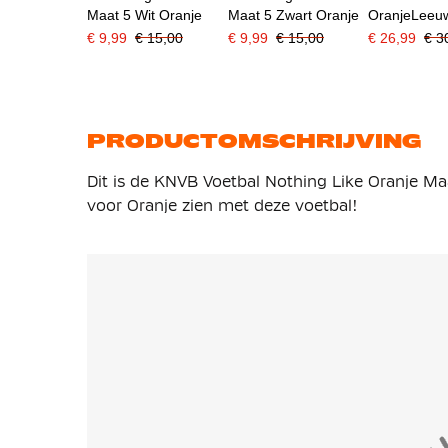
Maat 5 Wit Oranje
Maat 5 Zwart Oranje
OranjeLeeu
Voetbal Ac
€ 9,99
€ 15,00
€ 9,99
€ 15,00
€ 26,99
€ 3
Maat 5 202
Oranje Wit
PRODUCTOMSCHRIJVING
Dit is de KNVB Voetbal Nothing Like Oranje Maat 
voor Oranje zien met deze voetbal!