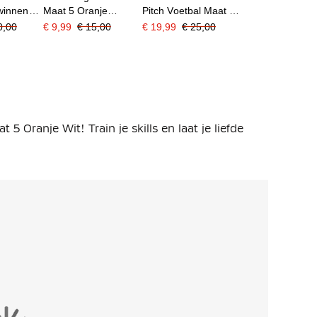
winnen
Maat 5 Oranje
Pitch Voetbal Maat 5
ademy
Donkerblauw
2026-2028 Wit Zwart
0,00
€ 9,99
€ 15,00
€ 19,99
€ 25,00
5-2027
Oranje
5 Oranje Wit! Train je skills en laat je liefde