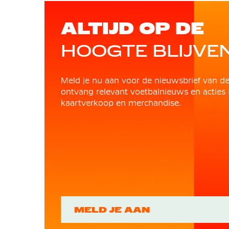
ALTIJD OP DE
HOOGTE BLIJVE
Meld je nu aan voor de nieuwsbrief van d
ontvang relevant voetbalnieuws en acties 
kaartverkoop en merchandise.
MELD JE AAN