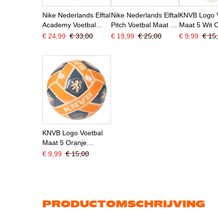
Nike Nederlands Elftal
Nike Nederlands Elftal
KNVB Logo 
Academy Voetbal
Pitch Voetbal Maat 5
Maat 5 Wit 
Maat 5 2026-2028
2026-2028 Wit Zwart
€ 24,99
€ 33,00
€ 19,99
€ 25,00
€ 9,99
€ 15
Feloranje Zwart
Oranje
KNVB Logo Voetbal
Maat 5 Oranje
Donkerblauw
€ 9,99
€ 15,00
PRODUCTOMSCHRIJVING