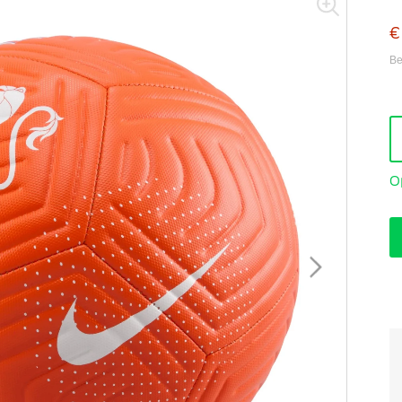
€
Be
O