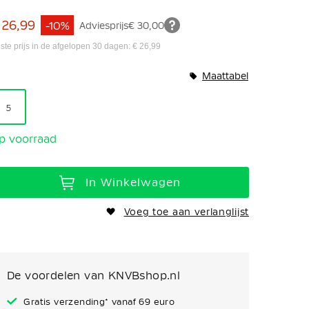
 26,99
-10%
Adviesprijs
€ 30,00
ste prijs in de afgelopen 30 dagen: € 26,99
Maattabel
5
p voorraad
In Winkelwagen
Voeg toe aan verlanglijst
De voordelen van KNVBshop.nl
Gratis verzending* vanaf 69 euro