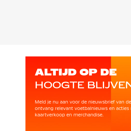
ALTIJD OP DE
HOOGTE BLIJVE
Meld je nu aan voor de nieuwsbrief van d
ontvang relevant voetbalnieuws en acties 
kaartverkoop en merchandise.