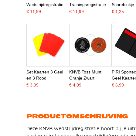
Wedstrijdregistratie
Trainingsregistratie
Scoreblokje
A5 Voetbal
A5
Veldvoetbal
€ 11,99
€ 11,99
€ 1,25
Set Kaarten 3 Geel
KNVB Toss Munt
PIRI Sporte
en 3 Rood
Oranje Zwart
Geel Kaarten
mapje
€ 3,99
€ 4,99
€ 6,99
PRODUCTOMSCHRIJVING
Deze KNVB wedstrijdregistratie hoort bij je uitr
bieden ruimte voor alle wedstrijdinformatie zo