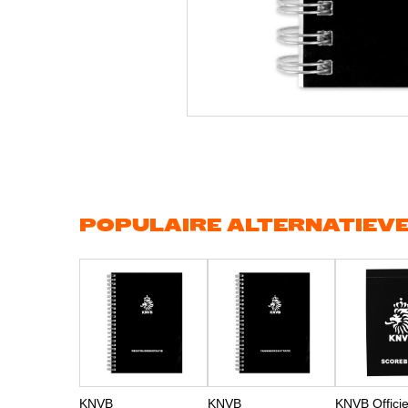
Ga
naar
het
begin
van
de
afbeeldingen-
gallerij
POPULAIRE ALTERNATIEV
KNVB
KNVB
KNVB Officie