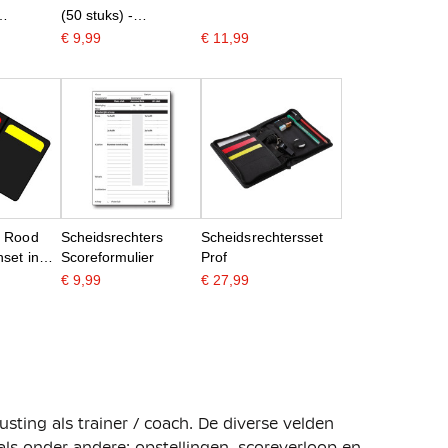
(50 stuks) -
KNVBshop.nl
€ 9,99
€ 11,99
c Rood
Scheidsrechters
Scheidsrechtersset
set in
Scoreformulier
Prof
€ 9,99
€ 27,99
usting als trainer / coach. De diverse velden
als onder andere: opstellingen, scoreverloop en