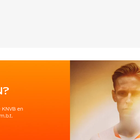
N?
e KNVB en
m.b.t.