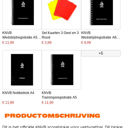
KNVB
Set Kaarten 3 Geel en 3
KNVB
Wedstrijdregistratie A5
Rood
Wedstrijdregistratie A6
Voetbal
Voetbal
€ 11,99
€ 3,99
€ 9,99
+5
KNVB Notitieblok A4
KNVB
Trainingsregistratie A5
€ 11,99
€ 11,99
PRODUCTOMSCHRIJVING
Dit is het officiële KNVB scoreblokje voor veldvoetbal. Dit blokje