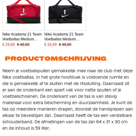
Nike Academy 21 Team
Nike Academy 21 Team
Voetbaltas Medium
Voetbaltas Medium
Schoenenvak Rood
Schoenenvak Zwart
€ 29,99
€ 48,00
€ 34,99
€ 48,00
PRODUCTOMSCHRIJVING
Neem je voetbalspullen gemakkelijk mee naar de club met deze
Nike voetbaltas. In het grote hoofdvak is voldoende ruimte en
die is gemakkelijk af te sluiten met de ritssluiting. Daarnaast zit
er aan de onderkant een apart vak voor natte spullen of je
voetbalschoenen. De onderkant van de tas is van stevig
materiaal voor extra bescherming en duurzaamheid. Je kunt de
tas op meerdere manieren dragen, doordat de handgrepen aan
elkaar te bevestigen zijn. Daarnaast heeft de tas een verstelbare
schouderband. De afmetingen van de tas zijn 64 x 31 x 30 cm
en de inhoud is 59 liter.