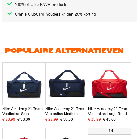
100% officiële KNVB producten
Oranje ClubCard houders krijgen 20% korting
POPULAIRE ALTERNATIEVEN
Nike Academy 21 Team
Nike Academy 21 Team
Nike Academy 21 Team
Voetbaltas Smal
Voetbaltas Medium
Voetbaltas Large Rood
Donkerblauw
Donkerblauw
€ 23,99
€ 33,00
€ 22,99
€ 38,00
€ 23,99
€ 43,00
+14