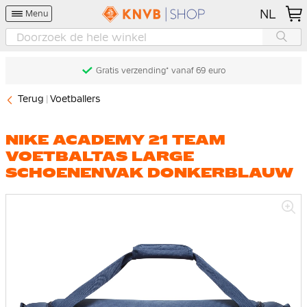
NL
Menu
Gratis verzending* vanaf 69 euro
Terug
Voetballers
NIKE ACADEMY 21 TEAM
VOETBALTAS LARGE
SCHOENENVAK DONKERBLAUW
Ga
naar
het
einde
van
de
afbeeldingen-
gallerij