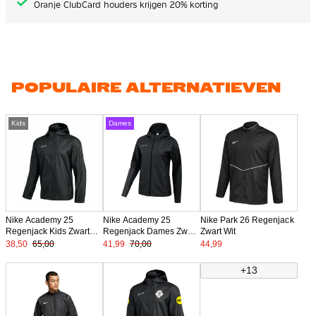
Oranje ClubCard houders krijgen 20% korting
POPULAIRE ALTERNATIEVEN
Kids
Dames
Nike Academy 25
Nike Academy 25
Nike Park 26 Regenjack
Regenjack Kids Zwart
Regenjack Dames Zwart
Zwart Wit
Wit
Wit
38,50
65,00
41,99
70,00
44,99
+13