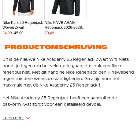
Nike Park 20 Regenjack
Nike KNVB ARAG
Woven Zwart
Regenjack 2026-2028
Zwart Wit
24,99
45,00
79,49
PRODUCTOMSCHRIJVING
Dit is de nieuwe Nike Academy 25 Regenjack Zwart Wit! Niets
houdt je tegen om het veld op te gaan, dus ook een flinke
regenbui niet. Met dit handige Nike Regenjack ben jij gewapend
tegen mindere weersomstandigheden. Ga altijd voor het
maximale met dit Nike Academy 25 Regenjack !
Het Nike Academy 25 Regenjack heeft een aansluitende
pasvorm, wat zorgt voor een getailleerd gevoel.
Kenmerken
Lees meer
Het Nike Academy 25 Regenjack heeft een volledige ritssluiting
waarmee je zelf de warmte kunt regelen. Ritszakken zijn
aanwezig voor het veilig opbergen van je essentials.