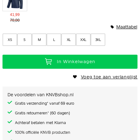
41,99
70,00
Maattabel
XS
S
M
L
XL
XXL
3XL
In Winkelwagen
Voeg toe aan verlanglijst
De voordelen van KNVBshop.nl
Gratis verzending* vanaf 69 euro
Gratis retourneren* (60 dagen)
Achteraf betalen met Klarna
100% officiële KNVB producten