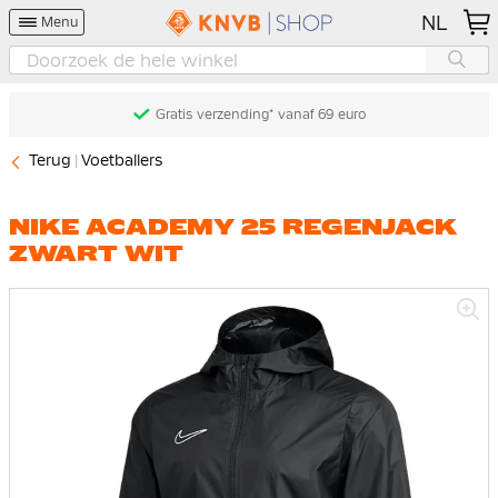
NL
Menu
Gratis verzending* vanaf 69 euro
Terug
Voetballers
NIKE ACADEMY 25 REGENJACK
ZWART WIT
Ga
naar
het
einde
van
de
afbeeldingen-
gallerij