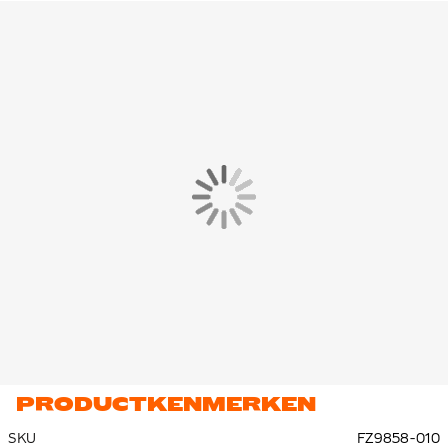
Materiaal
Het Nike Academy 25 Regenjack is gemaakt van 100%
polyester. Nike Storm-FIT technologie weerstaat elementen
zoals wind en water om atleten comfortabel te houden in barre
weersomstandigheden.
PRODUCTKENMERKEN
SKU
FZ9858-010