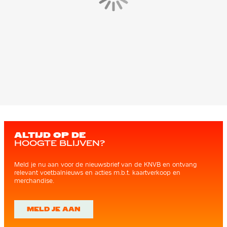
ALTIJD OP DE
HOOGTE BLIJVEN?
Meld je nu aan voor de nieuwsbrief van de KNVB en ontvang
relevant voetbalnieuws en acties m.b.t. kaartverkoop en
merchandise.
MELD JE AAN