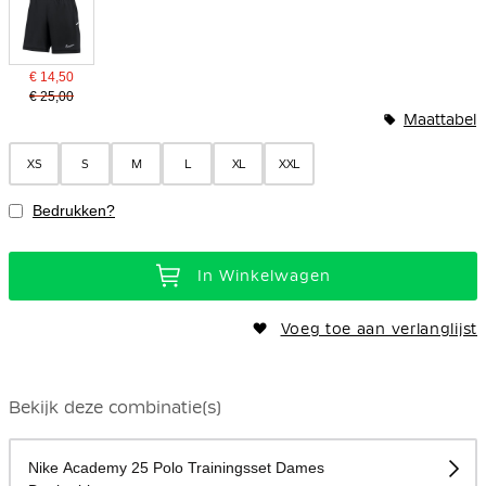
€ 14,50
€ 25,00
Maattabel
XS
S
M
L
XL
XXL
Bedrukken?
In Winkelwagen
Voeg toe aan verlanglijst
Bekijk deze combinatie(s)
Nike Academy 25 Polo Trainingsset Dames