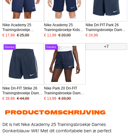
Nike Academy 25
Nike Academy 25
Nike Dri-FIT Park 26
Trainingsbroekje
Trainingsbroekje Kids
Trainingsbroekje Dames
Donkerblauw Wit
Donkerblauw Wit
Donkerblauw Wit
€ 17,99
€ 25,00
€ 11,99
€ 20,00
€ 24,99
+7
Dames
Dames
Nike Dri-FIT Strike 26
Nike Park 20 Dri-FIT
Trainingsbroekje Dames
Trainingsbroekje Dames
Donkerblauw Wit
Donkerblauw
€ 39,99
€ 44,00
€ 13,99
€ 28,00
PRODUCTOMSCHRIJVING
Dit is het Nike Academy 25 Trainingsbroekje Dames
Donkerblauw Wit! Met dit comfortabele ben je perfect