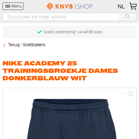
NL
Menu
Gratis verzending* vanaf 69 euro
Terug
Voetballers
NIKE ACADEMY 25
TRAININGSBROEKJE DAMES
DONKERBLAUW WIT
Ga
naar
het
einde
van
de
afbeeldingen-
gallerij