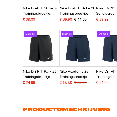
Nike Dri-FIT Strike 26
Nike Dri-FIT Strike 26
Nike KNVB
Trainingsbroekje
Trainingsbroekje
Scheidsrech
Dames Zwart Wit
Dames Donkerblauw
Trainingsbro
€ 39,99
€ 39,99
€ 44,00
€ 39,99
Wit
2026-2028 Z
Dames
Dames
Dames
Nike Dri-FIT Park 26
Nike Academy 25
Nike Dri-FIT
Trainingsbroekje
Trainingsbroekje
Trainingsbro
Dames Zwart Wit
Dames Donkerblauw
Dames Donk
€ 24,99
€ 15,50
€ 25,00
€ 24,99
Wit
Wit
PRODUCTOMSCHRIJVING