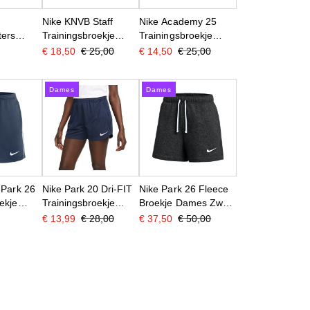
Nike KNVB Staff
Nike Academy 25
ters
Trainingsbroekje
Trainingsbroekje
ekje
Dames Zwart Wit
Dames Zwart Wit
€ 18,50
€ 25,00
€ 14,50
€ 25,00
wart Wit
Dames
Dames
 Park 26
Nike Park 20 Dri-FIT
Nike Park 26 Fleece
ekje
Trainingsbroekje
Broekje Dames Zwart
erblauw
Dames Donkerblauw
Wit
€ 13,99
€ 28,00
€ 37,50
€ 50,00