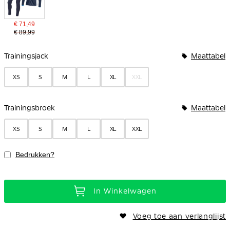
€ 71,49
€ 89,99
Bundelopties
Trainingsjack
Maattabel
XS
S
M
L
XL
XXL
Trainingsbroek
Maattabel
XS
S
M
L
XL
XXL
Bedrukken?
In Winkelwagen
Voeg toe aan verlanglijst