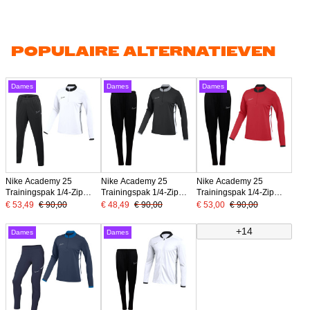
POPULAIRE ALTERNATIEVEN
Dames
Dames
Dames
Nike Academy 25
Nike Academy 25
Nike Academy 25
Trainingspak 1/4-Zip
Trainingspak 1/4-Zip
Trainingspak 1/4-Zip
Dames Wit Zwart Grijs
Dames Zwart Grijs Wit
Dames Rood Zwart Wit
€ 53,49
€ 90,00
€ 48,49
€ 90,00
€ 53,00
€ 90,00
+14
Dames
Dames