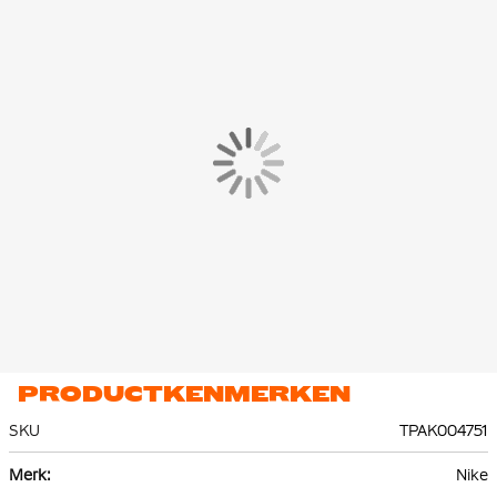
trainingsbroek heeft ritszakken, waardoor je veilig je
belangrijkste spullen kunt bewaren. Dankzij de enkelritsen kun
je de trainingsbroek eenvoudig aan en uit trekken over je
(voetbal)schoenen.
Het Nike Trainingspak is gemaakt van 100% polyester, waarvan
minstens 75% bestaat uit gerecycled materiaal. Het trainingspak
is gemaakt van een duurzame en ademende stoffencombinatie,
zorgt het ervoor dat je tijdens je training koel en droog blijft.
PRODUCTKENMERKEN
SKU
TPAK004751
Meer
Nike
informatie