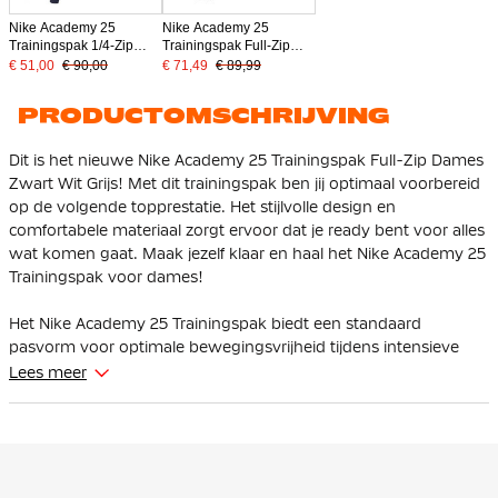
Nike Academy 25
Nike Academy 25
Trainingspak 1/4-Zip
Trainingspak Full-Zip
Dames Donkerblauw
Dames Wit Zwart Grijs
€ 51,00
€ 90,00
€ 71,49
€ 89,99
Blauw Wit
PRODUCTOMSCHRIJVING
Dit is het nieuwe Nike Academy 25 Trainingspak Full-Zip Dames
Zwart Wit Grijs! Met dit trainingspak ben jij optimaal voorbereid
op de volgende topprestatie. Het stijlvolle design en
comfortabele materiaal zorgt ervoor dat je ready bent voor alles
wat komen gaat. Maak jezelf klaar en haal het Nike Academy 25
Trainingspak voor dames!
Het Nike Academy 25 Trainingspak biedt een standaard
pasvorm voor optimale bewegingsvrijheid tijdens intensieve
trainingen. De langere zoom zorgt voor extra bedekking terwijl
Lees meer
je beweegt.
Het trainingsjack is voorzien van een volledige ritssluiting en is
daardoor gemakkelijk aan en uit te trekken en gunstig voor
ventilatie aan je hals bij intensive inspanning. De Nike