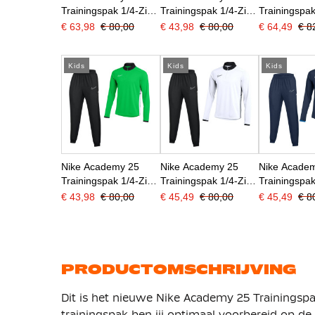
Trainingspak 1/4-Zip
Trainingspak 1/4-Zip
Trainingspak
Kids Grijs Zwart Wit
Kids Geel Zwart Wit
Kids Blauw
€ 63,98
€ 80,00
€ 43,98
€ 80,00
€ 64,49
€ 8
Donkerblauw
Kids
Kids
Kids
Nike Academy 25
Nike Academy 25
Nike Acade
Trainingspak 1/4-Zip
Trainingspak 1/4-Zip
Trainingspak
Kids Groen Zwart Wit
Kids Wit Zwart Grijs
Kids Donker
€ 43,98
€ 80,00
€ 45,49
€ 80,00
€ 45,49
€ 8
Blauw Wit
PRODUCTOMSCHRIJVING
Dit is het nieuwe Nike Academy 25 Trainingspak
trainingspak ben jij optimaal voorbereid op de 