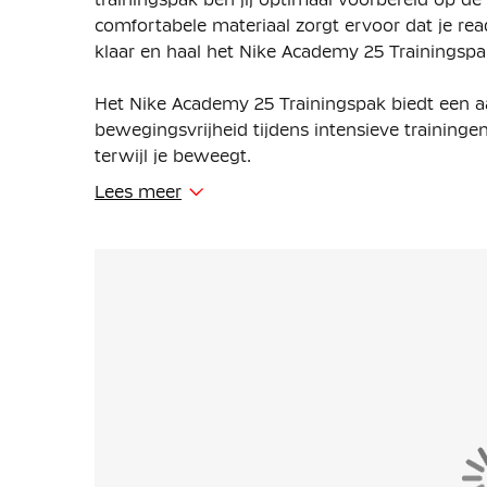
comfortabele materiaal zorgt ervoor dat je re
klaar en haal het Nike Academy 25 Trainingspa
Het Nike Academy 25 Trainingspak biedt een 
bewegingsvrijheid tijdens intensieve training
terwijl je beweegt.
Lees meer
De trainingstrui is voorzien van een stijlvolle 
en uit te trekken en gunstig voor ventilatie aan
trainingsbroek heeft ritszakken, waardoor je ve
Dankzij de enkelritsen kun je de trainingsbroe
(voetbal)schoenen.
Het Nike Trainingspak is gemaakt van 100% po
gerecycled materiaal. Het trainingspak is g
stoffencombinatie, zorgt het ervoor dat je tijden