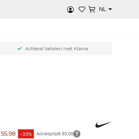
NL
k
Achteraf betalen met Klarna
 55,98
-33%
Adviesprijs
€ 83,00