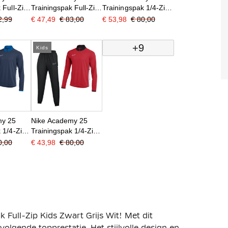
 Full-Zip
Trainingspak Full-Zip
Trainingspak 1/4-Zip
Kids Donkerblauw
Kids Zwart Grijs Wit
2,99
€ 47,49
€ 83,00
€ 53,98
€ 80,00
 Wit
Blauw Wit
+9
Kids
my 25
Nike Academy 25
 1/4-Zip
Trainingspak 1/4-Zip
blauw
Kids Rood Zwart Wit
0,00
€ 43,98
€ 80,00
 Full-Zip Kids Zwart Grijs Wit! Met dit
volgende topprestatie. Het stijlvolle design en