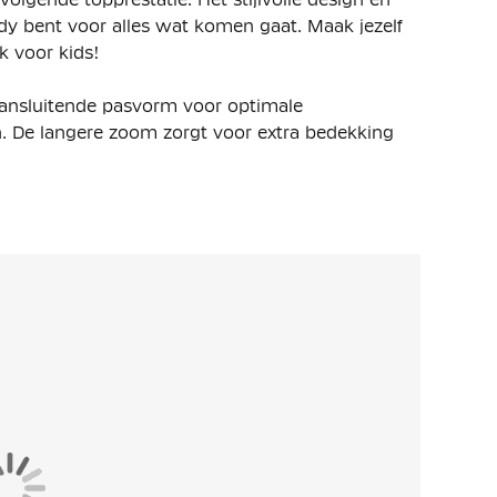
ady bent voor alles wat komen gaat. Maak jezelf
k voor kids!
aansluitende pasvorm voor optimale
en. De langere zoom zorgt voor extra bedekking
1/4-zip constructie en is daardoor gemakkelijk aan
 je hals bij intensive inspanning. De Nike
ilig je belangrijkste spullen kunt bewaren.
k eenvoudig aan en uit trekken over je
lyester, waarvan minstens 75% bestaat uit
emaakt van een duurzame en ademende
s je training koel en droog blijft.