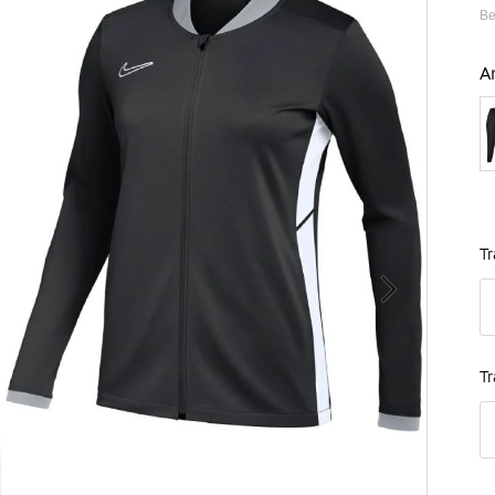
Be
A
B
Tr
T