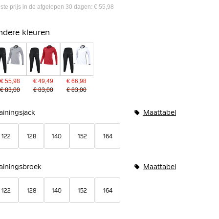
ste prijs in de afgelopen 30 dagen: € 55,98
ndere kleuren
€ 55,98
€ 49,49
€ 66,98
€ 83,00
€ 83,00
€ 83,00
undelopties
ainingsjack
Maattabel
122
128
140
152
164
rainingsbroek
Maattabel
122
128
140
152
164