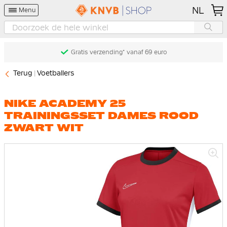
NL
Menu
Gratis verzending* vanaf 69 euro
Terug
Voetballers
NIKE ACADEMY 25
TRAININGSSET DAMES ROOD
ZWART WIT
Ga
naar
het
einde
van
de
afbeeldingen-
gallerij