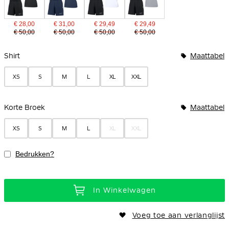
€ 28,00
€ 31,00
€ 29,49
€ 29,49
€ 50,00
€ 50,00
€ 50,00
€ 50,00
Bundelopties
Shirt
Maattabel
XS
S
M
L
XL
XXL
Korte Broek
Maattabel
XS
S
M
L
XL
XXL
Bedrukken?
In Winkelwagen
Voeg toe aan verlanglijst