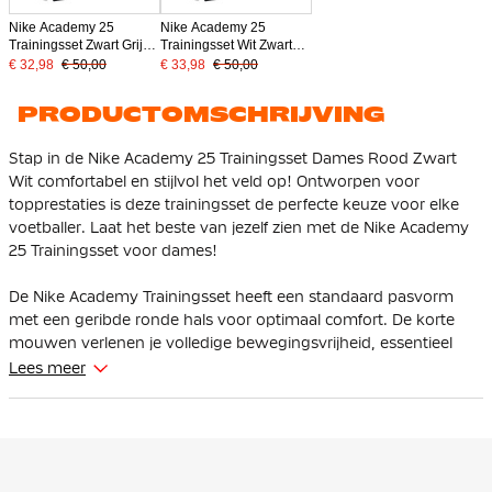
Nike Academy 25
Nike Academy 25
Trainingsset Zwart Grijs
Trainingsset Wit Zwart
Wit
Grijs
€ 32,98
€ 50,00
€ 33,98
€ 50,00
PRODUCTOMSCHRIJVING
Stap in de Nike Academy 25 Trainingsset Dames Rood Zwart
Wit comfortabel en stijlvol het veld op! Ontworpen voor
topprestaties is deze trainingsset de perfecte keuze voor elke
voetballer. Laat het beste van jezelf zien met de Nike Academy
25 Trainingsset voor dames!
De Nike Academy Trainingsset heeft een standaard pasvorm
met een geribde ronde hals voor optimaal comfort. De korte
mouwen verlenen je volledige bewegingsvrijheid, essentieel
voor de belangrijke momenten. Aan de hand van de elastische
Lees meer
tailleband met intern trekkoord kan je zelf de pasvorm
aanpassen naar wens.
De Nike Swoosh benadrukt de reputatie van kwaliteit en stijl.