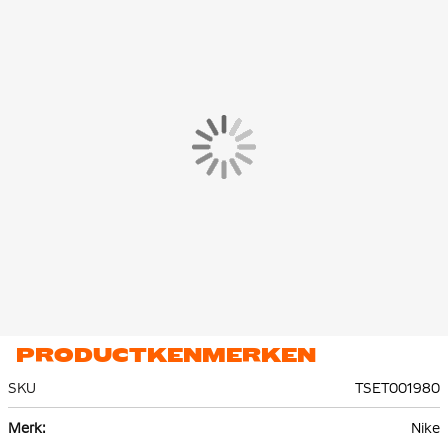
De Nike Academy Trainingsset bestaat uit 100% polyester.
Dankzij Nike Dri-FIT technologie blijft het materiaal ademend en
wordt zweet effectief afgevoerd, zodat je altijd koel en droog
blijft, ook tijdens intensieve trainingen. De toevoeging van mesh
materiaal aan de achterkant zorgt voor extra ventilatie waar dat
het meest nodig is.
PRODUCTKENMERKEN
SKU
TSET001980
Meer
Nike
informatie