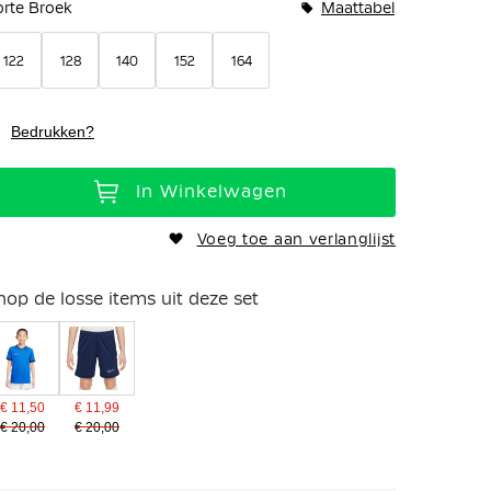
orte Broek
Maattabel
122
128
140
152
164
Bedrukken?
In Winkelwagen
Voeg toe aan verlanglijst
hop de losse items uit deze set
€ 11,50
€ 11,99
€ 20,00
€ 20,00