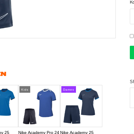
K
EN
S
Kids
Dames
my 25
Nike Academy Pro 24
Nike Academy 25