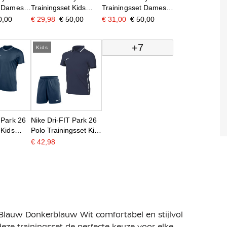
t Dames
Trainingsset Kids
Trainingsset Dames
erblauw
Blauw Wit
Donkerblauw Blauw
0,00
€ 29,98
€ 50,00
€ 31,00
€ 50,00
Wit
+7
Kids
 Park 26
Nike Dri-FIT Park 26
 Kids
Polo Trainingsset Kids
 Wit
Donkerblauw Wit
€ 42,98
Blauw Donkerblauw Wit comfortabel en stijlvol
eze trainingsset de perfecte keuze voor elke