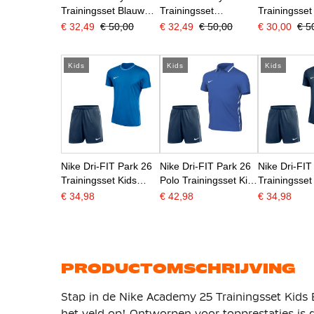
Trainingsset Blauw
Trainingsset
Trainingsse
Donkerblauw Wit
Donkerblauw Blauw
Blauw Donk
€ 32,49
€ 50,00
€ 32,49
€ 50,00
€ 30,00
€ 5
Wit
Wit
Kids
Kids
Kids
Nike Dri-FIT Park 26
Nike Dri-FIT Park 26
Nike Dri-FIT
Trainingsset Kids
Polo Trainingsset Kids
Trainingsset
Blauw Donkerblauw
Blauw Donkerblauw
Donkerblauw
€ 34,98
€ 42,98
€ 34,98
PRODUCTOMSCHRIJVING
Stap in de Nike Academy 25 Trainingsset Kids 
het veld op! Ontworpen voor topprestaties is d