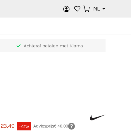
NL
k
Achteraf betalen met Klarna
 23,49
-41%
Adviesprijs
€ 40,00