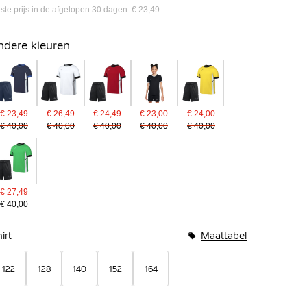
ste prijs in de afgelopen 30 dagen: € 23,49
ndere kleuren
€ 23,49
€ 26,49
€ 24,49
€ 23,00
€ 24,00
€ 40,00
€ 40,00
€ 40,00
€ 40,00
€ 40,00
€ 27,49
€ 40,00
undelopties
irt
Maattabel
122
128
140
152
164