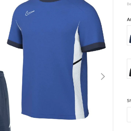
Be
A
B
Sh