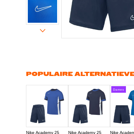
Ga
naar
het
begin
van
de
afbeeldingen-
gallerij
POPULAIRE ALTERNATIEV
Dames
Nike Academy 25
Nike Academy 25
Nike Acade