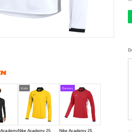
B
EN
Kids
Dames
T Academy
Nike Academy 25
Nike Academy 25