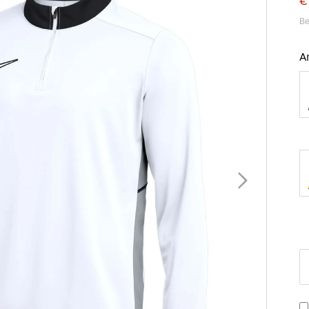
€
Be
A