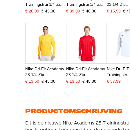
Trainingstrui 1/4-Zip
Trainingstrui 1/4-Zip
23 1/4-Zip
Dames Wit Zwart
Kids Grijs Zwart Wit
Trainingstru
€ 26,99
€ 45,00
€ 39,99
€ 40,00
€ 15,99
€ 4
Grijs
Wit
Nike Dri-Fit Academy
Nike Dri-Fit Academy
Nike Dri-FIT
23 1/4-Zip
23 1/4-Zip
Trainingstrui
Trainingstrui Geel
Trainingstrui Rood Wit
Wit Zwart
€ 13,50
€ 45,00
€ 13,50
€ 45,00
€ 37,99
Goud Zwart
PRODUCTOMSCHRIJVING
Dit is de nieuwe Nike Academy 25 Trainingstrui
ben jij optimaal voorbereid op de volgende topp