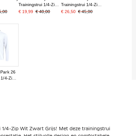
Trainingstrui 1/4-Zip
Trainingstrui 1/4-Zip
i Zwart
Kids Geel Zwart Wit
Dames Rood Zwart
5,00
€ 19,99
€ 40,00
€ 26,50
€ 45,00
Wit
 Park 26
 1/4-Zip
 1/4-Zip Wit Zwart Grijs! Met deze trainingstrui
restatie. Het stijlvolle design en comfortabele