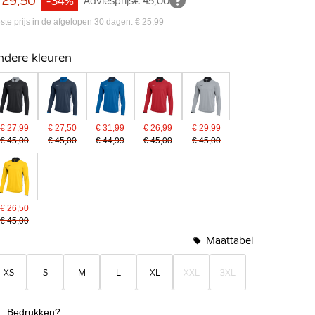
 29,50
-34%
Adviesprijs
€ 45,00
ste prijs in de afgelopen 30 dagen: € 25,99
ndere kleuren
€ 27,99
€ 27,50
€ 31,99
€ 26,99
€ 29,99
€ 45,00
€ 45,00
€ 44,99
€ 45,00
€ 45,00
€ 26,50
€ 45,00
Maattabel
XS
S
M
L
XL
XXL
3XL
Bedrukken?