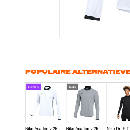
Ga
naar
het
begin
van
de
afbeeldingen-
gallerij
POPULAIRE ALTERNATIEV
Dames
Kids
Nike Academy 25
Nike Academy 25
Nike Dri-FI