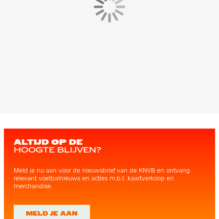
ALTIJD OP DE
HOOGTE BLIJVEN?
Meld je nu aan voor de nieuwsbrief van de KNVB en ontvang
relevant voetbalnieuws en acties m.b.t. kaartverkoop en
merchandise.
MELD JE AAN