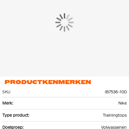
ervoor zorgt dat zweet wordt afgevoerd naar de bovenste laag
van de trui. Hierdoor blijf je droog en comfortabel tijdens het
trainen.
PRODUCTKENMERKEN
SKU
IB7536-100
Meer
Nike
informatie
Trainingtops
Volwassenen