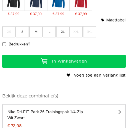
€ 37,99
€ 37,99
€ 37,99
€ 37,99
Maattabel
XS
S
M
L
XL
XXL
3XL
Bedrukken?
In Winkelwagen
Voeg toe aan verlanglijst
Bekijk deze combinatie(s)
Nike Dri-FIT Park 26 Trainingspak 1/4-Zip
Wit Zwart
€ 72,98