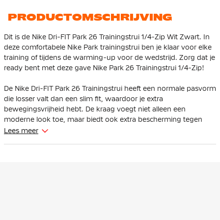
PRODUCTOMSCHRIJVING
Dit is de Nike Dri-FIT Park 26 Trainingstrui 1/4-Zip Wit Zwart. In
deze comfortabele Nike Park trainingstrui ben je klaar voor elke
training of tijdens de warming-up voor de wedstrijd. Zorg dat je
ready bent met deze gave Nike Park 26 Trainingstrui 1/4-Zip!
De Nike Dri-FIT Park 26 Trainingstrui heeft een normale pasvorm
die losser valt dan een slim fit, waardoor je extra
bewegingsvrijheid hebt. De kraag voegt niet alleen een
moderne look toe, maar biedt ook extra bescherming tegen
wind en kou.
Lees meer
De Nike Park 26 Trainingstrui heeft een kort opstaande kraag.
Deze trainingstrui is uitgerust met een 1/4-ritssluiting, zodat je
zelf kan kiezen hoe je de trainingstrui draagt. De mesh-bies
langs de zijnaad zorgt voor extra ventilatie.
De Nike Trainingstrui is gemaakt van 100% gerecycled polyester.
Dit materiaal is voorzien van de Nike Dri-FIT technologie, wat