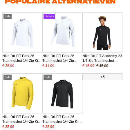
POPULAIRE ALTERNATIEVEN
Kids
Dames
Nike Dri-FIT Park 26
Nike Dri-FIT Park 26
Nike Dri-FIT Academy 23
Trainingstrui 1/4-Zip Kids
Trainingstrui 1/4-Zip
1/4-Zip Trainingstrui
Wit Zwart
Dames Wit Zwart
Zwart Wit
€ 35,99
€ 41,99
€ 15,99
€ 45,00
+3
Kids
Kids
Nike Dri-FIT Park 26
Nike Dri-FIT Park 26
Trainingstrui 1/4-Zip Kids
Trainingstrui 1/4-Zip Kids
Geel Zwart
Zwart Wit
€ 35,99
€ 35,99