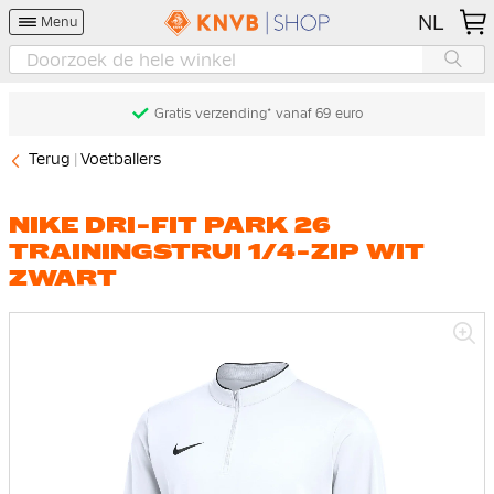
NL
Menu
Gratis verzending* vanaf 69 euro
Terug
Voetballers
NIKE DRI-FIT PARK 26
TRAININGSTRUI 1/4-ZIP WIT
ZWART
Ga
naar
het
einde
van
de
afbeeldingen-
gallerij