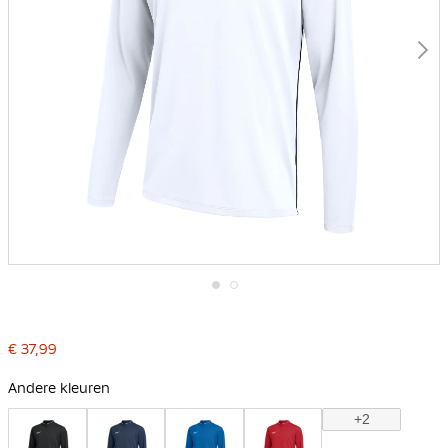
Ga
naar
het
€ 37,99
begin
van
de
Andere kleuren
afbeeldingen-
gallerij
+2