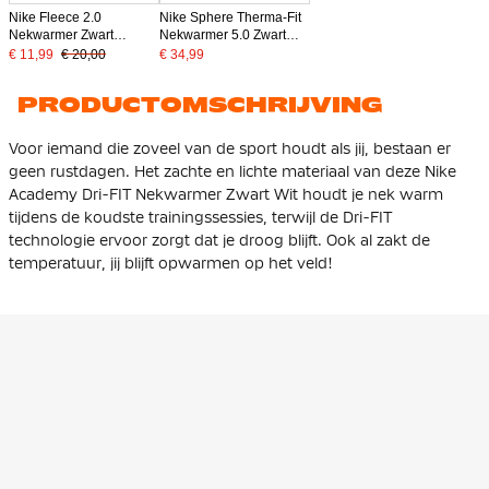
Nike Fleece 2.0
Nike Sphere Therma-Fit
Nekwarmer Zwart
Nekwarmer 5.0 Zwart
Swoosh Wit -
Zilver
€ 11,99
€ 20,00
€ 34,99
KNVBshop.nl
PRODUCTOMSCHRIJVING
Voor iemand die zoveel van de sport houdt als jij, bestaan er
geen rustdagen. Het zachte en lichte materiaal van deze Nike
Academy Dri-FIT Nekwarmer Zwart Wit houdt je nek warm
tijdens de koudste trainingssessies, terwijl de Dri-FIT
technologie ervoor zorgt dat je droog blijft. Ook al zakt de
temperatuur, jij blijft opwarmen op het veld!