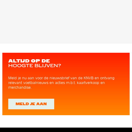
ALTIJD OP DE
HOOGTE BLIJVEN?
Meld je nu aan voor de nieuwsbrief van de KNVB en ontvang
relevant voetbalnieuws en acties m.b.t. kaartverkoop en
merchandise.
MELD JE AAN