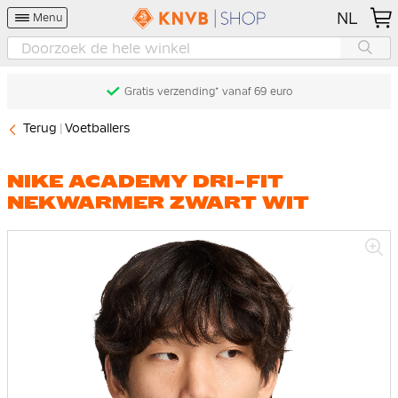
NL
Menu
Gratis verzending* vanaf 69 euro
Terug
Voetballers
NIKE ACADEMY DRI-FIT
NEKWARMER ZWART WIT
Ga
naar
het
einde
van
de
afbeeldingen-
gallerij