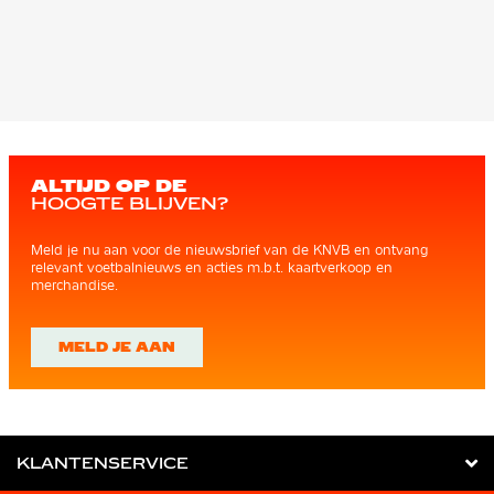
ALTIJD OP DE
HOOGTE BLIJVEN?
Meld je nu aan voor de nieuwsbrief van de KNVB en ontvang
relevant voetbalnieuws en acties m.b.t. kaartverkoop en
merchandise.
MELD JE AAN
KLANTENSERVICE