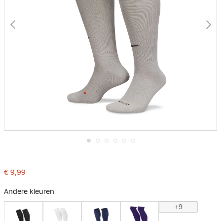
Ga
naar
het
€ 9,99
begin
van
de
Andere kleuren
afbeeldingen-
gallerij
+9