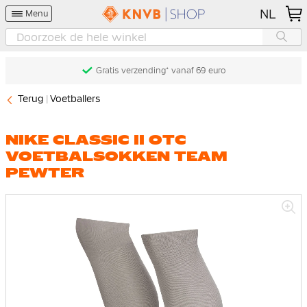
NL
Menu
Gratis verzending* vanaf 69 euro
Terug
Voetballers
NIKE CLASSIC II OTC
VOETBALSOKKEN TEAM
PEWTER
Ga
naar
het
einde
van
de
afbeeldingen-
gallerij