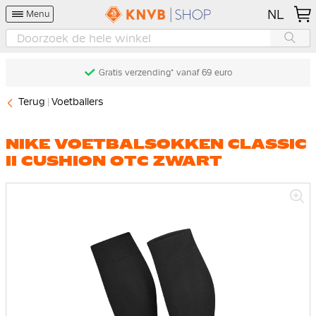
NL
Menu
Gratis verzending* vanaf 69 euro
Terug
Voetballers
NIKE VOETBALSOKKEN CLASSIC
II CUSHION OTC ZWART
Ga
naar
het
einde
van
de
afbeeldingen-
gallerij