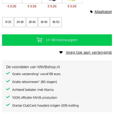
€ 9,99
€ 9,99
€ 9,99
€ 9,99
Maattabel
31-35
34-38
38-42
42-46
46-50
In Winkelwagen
Voeg toe aan verlanglijst
De voordelen van KNVBshop.nl
Gratis verzending* vanaf 69 euro
Gratis retourneren* (60 dagen)
Achteraf betalen met Klarna
100% officiële KNVB producten
Oranje ClubCard houders krijgen 20% korting