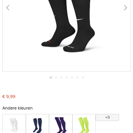
Ga
naar
het
€ 9,99
begin
van
de
Andere kleuren
afbeeldingen-
gallerij
+9