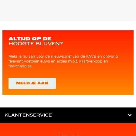
ALTIJD OP DE
HOOGTE BLIJVEN?
Meld je nu aan voor de nieuwsbrief van de KNVB en ontvang
relevant voetbalnieuws en acties m.b.t. kaartverkoop en
merchandise.
MELD JE AAN
KLANTENSERVICE