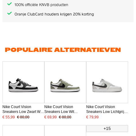
100% officiële KNVB producten
Oranje ClubCard houders krijgen 20% korting
POPULAIRE ALTERNATIEVEN
Nike Court Vision
Nike Court Vision
Nike Court Vision
Sneakers Low Zwart Wit
Sneakers Low Wit
Sneakers Low Lichtgrijs
Zwart
Olijfgroen Zwart
Wit Zwart
€ 55,99
€ 80,00
€ 69,99
€ 80,00
€ 79,99
+15