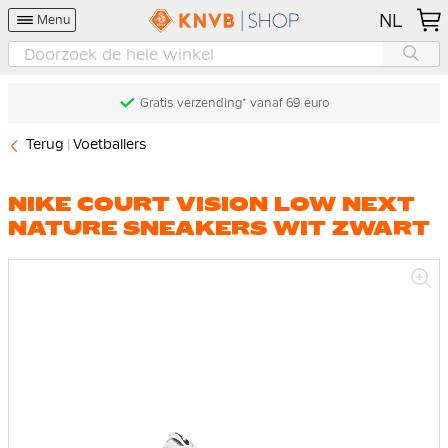
NL
Menu
Gratis verzending* vanaf 69 euro
Terug
Voetballers
NIKE COURT VISION LOW NEXT
NATURE SNEAKERS WIT ZWART
Ga
naar
het
einde
van
de
afbeeldingen-
gallerij