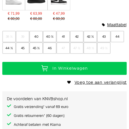
€ 71,99
€ 63,99
€ 47,99
€ 80,00
€ 80,00
€ 80,00
Maattabel
38 ½
39
40
40 ½
41
42
42 ½
43
44
44 ½
45
45 ½
46
47
47 ½
48 ½
49 ½
In Winkelwagen
Voeg toe aan verlanglijst
De voordelen van KNVBshop.nl
Gratis verzending* vanaf 69 euro
Gratis retourneren* (60 dagen)
Achteraf betalen met Klarna