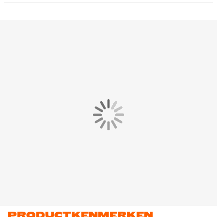
de zijkant en op de neus zorgen voor comfort en extra
ventilatie.
De rubberen buitenzool zorgt voor extra grip en stevigheid.
Deze sneakers bestaan voor minstens 20% van het gewicht uit
gerecycled materiaal. Dit is de volgende stap in het streven naar
een CO2-neutraal, afvalvrij productieproces.
PRODUCTKENMERKEN