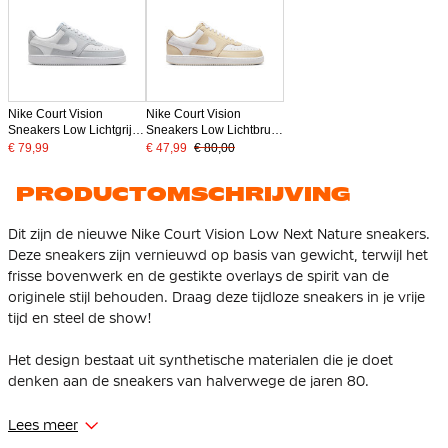
Nike Court Vision
Nike Court Vision
Sneakers Low Lichtgrijs
Sneakers Low Lichtbruin
Wit
Wit
€ 79,99
€ 47,99
€ 80,00
PRODUCTOMSCHRIJVING
Dit zijn de nieuwe Nike Court Vision Low Next Nature sneakers.
Deze sneakers zijn vernieuwd op basis van gewicht, terwijl het
frisse bovenwerk en de gestikte overlays de spirit van de
originele stijl behouden. Draag deze tijdloze sneakers in je vrije
tijd en steel de show!
Het design bestaat uit synthetische materialen die je doet
denken aan de sneakers van halverwege de jaren 80.
De sneakers hebben een gewatteerde, lage kraag die er strak
Lees meer
uitziet en ook nog eens geweldig aanvoelt. De perforaties aan