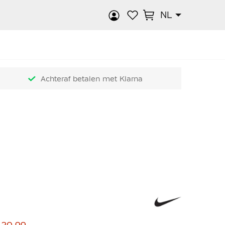
NL
k
Achteraf betalen met Klarna