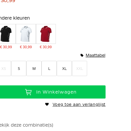
 30,99
ndere kleuren
€ 30,99
€ 30,99
€ 30,99
Maattabel
XS
S
M
L
XL
XXL
In Winkelwagen
Voeg toe aan verlanglijst
ekijk deze combinatie(s)