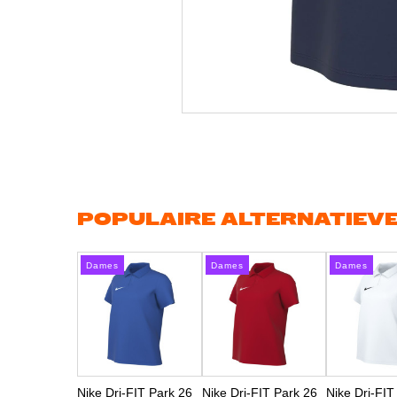
Ga
naar
het
begin
van
de
afbeeldingen-
gallerij
POPULAIRE ALTERNATIEV
Dames
Dames
Dames
Nike Dri-FIT Park 26
Nike Dri-FIT Park 26
Nike Dri-FIT