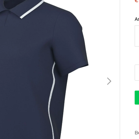
€
A
B