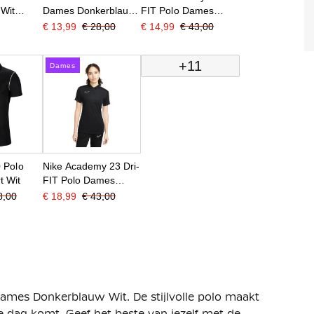
Wit
Dames Donkerblauw
FIT Polo Dames
Wit
Donkerblauw Blauw
€ 13,99
€ 28,00
€ 14,99
€ 43,00
Wit
+11
Dames
0 Polo
Nike Academy 23 Dri-
t Wit
FIT Polo Dames
Zwart Wit
8,00
€ 18,99
€ 43,00
 Dames Donkerblauw Wit. De stijlvolle polo maakt
de dag komt. Geef het beste van jezelf met de