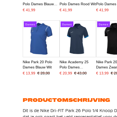
Polo Dames Blauw
Polo Dames Rood Wit
Polo Dames 
Wit
Zwart
€ 41,99
€ 41,99
€ 41,99
Dames
Dames
Dames
Nike Park 20 Polo
Nike Academy 25
Nike Park 2
Dames Blauw Wit
Polo Dames
Dames Zwar
Donkerblauw Blauw
€ 13,99
€ 28,00
€ 20,99
€ 43,00
€ 13,99
€ 2
Wit
PRODUCTOMSCHRIJVING
Dit is de Nike Dri-FIT Park 26 Polo 1/4 Knoop
dat je ook naast het veld representatief voor 