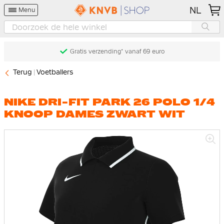
NL
Menu
Gratis verzending* vanaf 69 euro
Terug
Voetballers
NIKE DRI-FIT PARK 26 POLO 1/4
KNOOP DAMES ZWART WIT
Ga
naar
het
einde
van
de
afbeeldingen-
gallerij