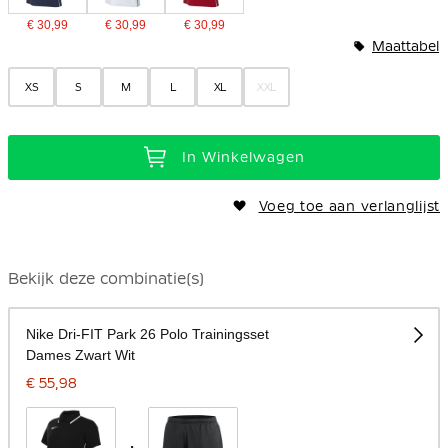
€ 30,99
€ 30,99
€ 30,99
Maattabel
XS
S
M
L
XL
XXL
In Winkelwagen
Voeg toe aan verlanglijst
Bekijk deze combinatie(s)
Nike Dri-FIT Park 26 Polo Trainingsset
Dames Zwart Wit
€ 55,98