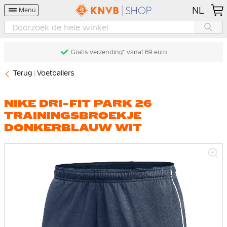
NL
Menu
Gratis verzending* vanaf 69 euro
Terug
Voetballers
NIKE DRI-FIT PARK 26
TRAININGSBROEKJE
DONKERBLAUW WIT
Ga
naar
het
einde
van
de
afbeeldingen-
gallerij