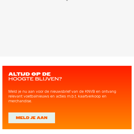
ALTIJD OP DE
HOOGTE BLIJVEN?
Meld je nu aan voor de nieuwsbrief van de KNVB en ontvang
relevant voetbalnieuws en acties m.b.t. kaartverkoop en
merchandise.
MELD JE AAN