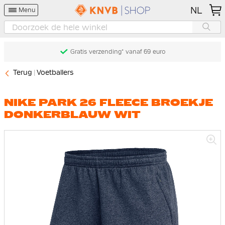
NL
Menu
Gratis verzending* vanaf 69 euro
Terug
Voetballers
NIKE PARK 26 FLEECE BROEKJE
DONKERBLAUW WIT
Ga
naar
het
einde
van
de
afbeeldingen-
gallerij