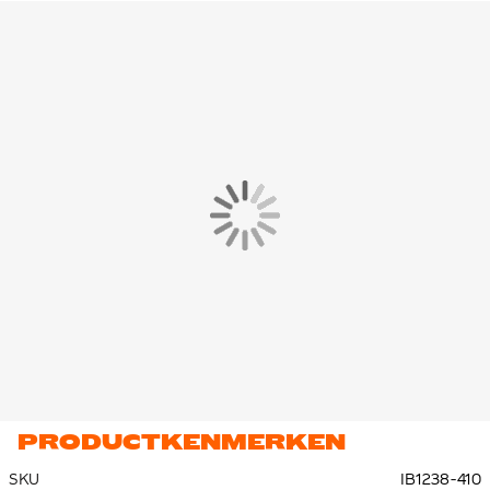
sportieve look en prettig draagcomfort. Het minimalistische
zwart-witte design geeft het broekje een tijdloze, veelzijdige
uitstraling.
Het broekje is gemaakt van 80% katoen en 20% polyester, met
zakken van 100% katoen. Deze combinatie zorgt voor een
zachte, ademende en duurzame stof die geschikt is voor
intensief en dagelijks gebruik.
PRODUCTKENMERKEN
SKU
IB1238-410