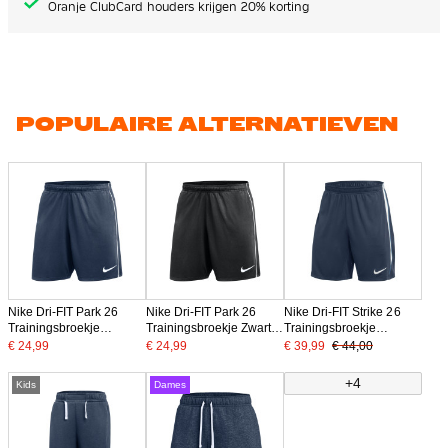
Oranje ClubCard houders krijgen 20% korting
POPULAIRE ALTERNATIEVEN
Nike Dri-FIT Park 26
Nike Dri-FIT Park 26
Nike Dri-FIT Strike 26
Trainingsbroekje
Trainingsbroekje Zwart
Trainingsbroekje
Donkerblauw Wit
Wit
Donkerblauw Wit
€ 24,99
€ 24,99
€ 39,99
€ 44,00
+4
Kids
Dames