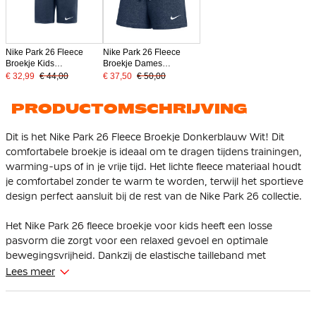
Nike Park 26 Fleece
Nike Park 26 Fleece
Broekje Kids
Broekje Dames
Donkerblauw Wit
Donkerblauw Wit
€ 32,99
€ 44,00
€ 37,50
€ 50,00
PRODUCTOMSCHRIJVING
Dit is het Nike Park 26 Fleece Broekje Donkerblauw Wit! Dit
comfortabele broekje is ideaal om te dragen tijdens trainingen,
warming-ups of in je vrije tijd. Het lichte fleece materiaal houdt
je comfortabel zonder te warm te worden, terwijl het sportieve
design perfect aansluit bij de rest van de Nike Park 26 collectie.
Het Nike Park 26 fleece broekje voor kids heeft een losse
pasvorm die zorgt voor een relaxed gevoel en optimale
bewegingsvrijheid. Dankzij de elastische tailleband met
trekkoord kun je de pasvorm eenvoudig aanpassen.
Lees meer
De ritszakken maken het mogelijk om je spullen veilig mee te
nemen tijdens het sporten. De mid-thigh lengte zorgt voor een