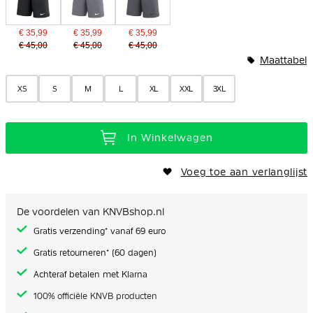
€ 35,99
€ 35,99
€ 35,99
€ 45,00
€ 45,00
€ 45,00
Maattabel
XS
S
M
L
XL
XXL
3XL
In Winkelwagen
Voeg toe aan verlanglijst
De voordelen van KNVBshop.nl
Gratis verzending* vanaf 69 euro
Gratis retourneren* (60 dagen)
Achteraf betalen met Klarna
100% officiële KNVB producten