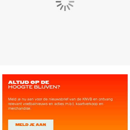
ALTIJD OP DE
HOOGTE BLIJVEN?
Meld je nu aan voor de nieuwsbrief van de KNVB en ontvang
relevant voetbalnieuws en acties m.b.t. kaartverkoop en
merchandise.
MELD JE AAN