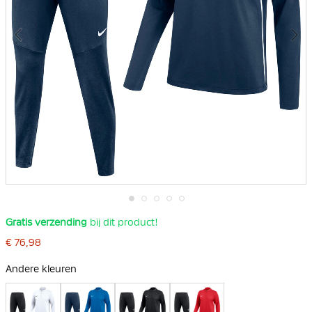
Ga
Gratis verzending
bij dit product!
naar
het
€ 76,98
begin
van
Andere kleuren
de
afbeeldingen-
gallerij