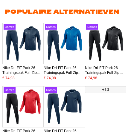
POPULAIRE ALTERNATIEVEN
Dames
Dames
Dames
Nike Dri-FIT Park 26
Nike Dri-FIT Park 26
Nike Dri-FIT Park 26
Trainingspak Full-Zip
Trainingspak Full-Zip
Trainingspak Full-Zip
Dames Donkerblauw Wit
Dames Blauw
Dames Zwart Wit
€ 74,98
€ 74,98
€ 74,98
Donkerblauw
+13
Dames
Dames
Nike Dri-FIT Park 26
Nike Dri-FIT Park 26