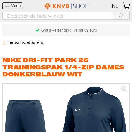
NL
Menu
Gratis verzending* vanaf 69 euro
Terug
Voetballers
NIKE DRI-FIT PARK 26
TRAININGSPAK 1/4-ZIP DAMES
DONKERBLAUW WIT
Ga
naar
het
einde
van
de
afbeeldingen-
gallerij