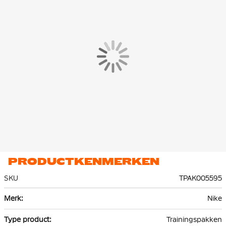
beschikt over praktische ritszakken, zodat je persoonlijke
spullen veilig kunt meenemen tijdens elke training of warming-
up.
De Nike Park 26 Trainingstrui en Trainingsbroek zijn gemaakt
van
100% gerecycled polyester
. Dankzij de Nike Dri-FIT
technologie wordt zweet effectief afgevoerd naar de bovenste
laag van de stof, waardoor je droog en comfortabel blijft.
PRODUCTKENMERKEN
SKU
TPAK005595
Meer
Nike
informatie
Trainingspakken