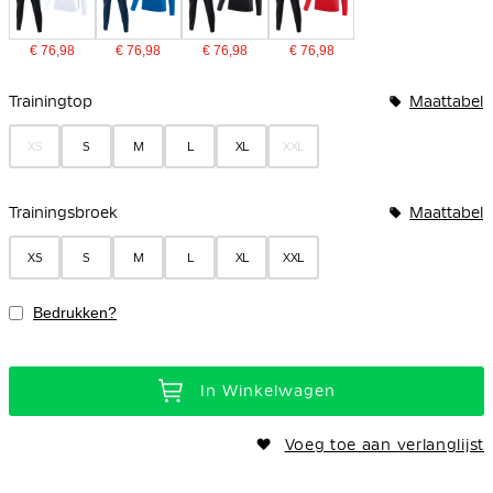
€ 76,98
€ 76,98
€ 76,98
€ 76,98
Bundelopties
Trainingtop
Maattabel
XS
S
M
L
XL
XXL
Trainingsbroek
Maattabel
XS
S
M
L
XL
XXL
Bedrukken?
In Winkelwagen
Voeg toe aan verlanglijst