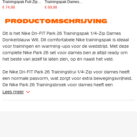
Trainingspak Full-Zip
Trainingspak Dames
Dames Rood Zwart
Donkerblauw Wit
€ 74,98
€ 69,98
PRODUCTOMSCHRIJVING
Dit is het Nike Dri-FIT Park 26 Trainingspak 1/4-Zip Dames
Donkerblauw Wit. Dit comfortabele Nike trainingspak is ideaal
voor trainingen en warming-ups voor de wedstrijd. Met deze
complete Nike Park 26 set voor dames ben je altijd ready om
het beste van jezelf te laten zien, op én naast het veld.
De Nike Dri-FIT Park 26 Trainingstrui 1/4-Zip voor dames heeft
een normale pasvorm, wat zorgt voor extra bewegingsvrijheid.
De Nike Park 26 Trainingsbroek voor dames heeft een
standaard pasvorm en is voorzien van een elastische tailleband
Lees meer
met intern trekkoord, zodat je de pasvorm eenvoudig naar
wens kunt aanpassen.
De Nike trainingstop is uitgerust met een 1/4-ritssluiting,
waardoor je zelf kunt bepalen hoe ver je de trui opent tijdens
het trainen. De mesh bies langs de zijnaad zorgt voor extra
ventilatie op warme momenten. De Nike trainingsbroek