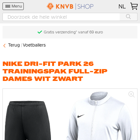
NL
Menu
Gratis verzending* vanaf 69 euro
Terug
Voetballers
NIKE DRI-FIT PARK 26
TRAININGSPAK FULL-ZIP
DAMES WIT ZWART
Ga
naar
het
einde
van
de
afbeeldingen-
gallerij