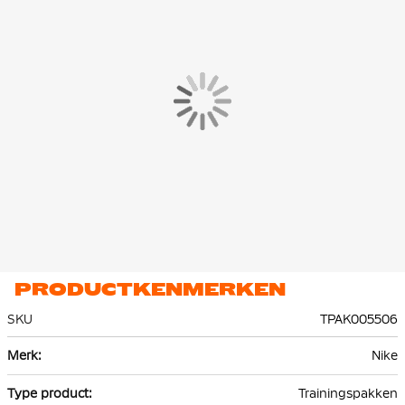
trainingsbroek beschikt over ritszakken en biedt optimaal
comfort en functionaliteit tijdens elke training of warming-up.
Het Nike Park 26 Trainingsjack en de Trainingsbroek zijn
gemaakt van 100% gerecycled polyester. Dankzij de Nike Dri-FIT
technologie wordt zweet effectief afgevoerd naar de bovenste
laag van de stof, waardoor je droog en comfortabel blijf.
PRODUCTKENMERKEN
SKU
TPAK005506
Meer
Nike
informatie
Trainingspakken