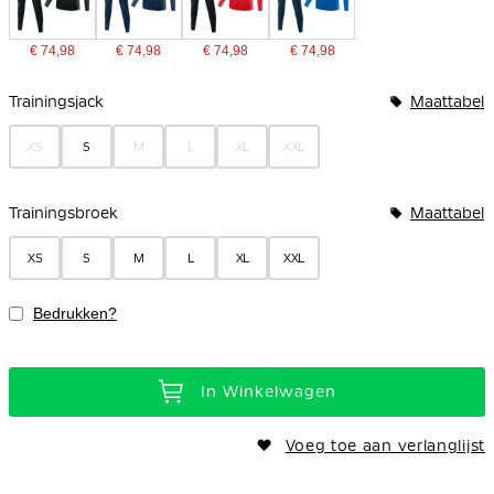
€ 74,98
€ 74,98
€ 74,98
€ 74,98
Bundelopties
Trainingsjack
Maattabel
XS
S
M
L
XL
XXL
Trainingsbroek
Maattabel
XS
S
M
L
XL
XXL
Bedrukken?
In Winkelwagen
Voeg toe aan verlanglijst