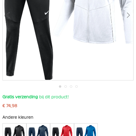
Ga
Gratis verzending
bij dit product!
naar
het
€ 74,98
begin
van
Andere kleuren
de
afbeeldingen-
gallerij