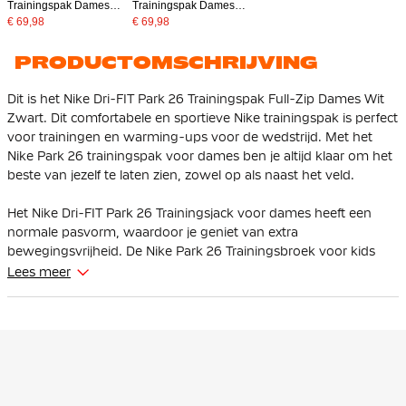
Trainingspak Dames
Trainingspak Dames
Donkerblauw Wit
Blauw Donkerblauw
€ 69,98
€ 69,98
PRODUCTOMSCHRIJVING
Dit is het Nike Dri-FIT Park 26 Trainingspak Full-Zip Dames Wit
Zwart. Dit comfortabele en sportieve Nike trainingspak is perfect
voor trainingen en warming-ups voor de wedstrijd. Met het
Nike Park 26 trainingspak voor dames ben je altijd klaar om het
beste van jezelf te laten zien, zowel op als naast het veld.
Het Nike Dri-FIT Park 26 Trainingsjack voor dames heeft een
normale pasvorm, waardoor je geniet van extra
bewegingsvrijheid. De Nike Park 26 Trainingsbroek voor kids
heeft een standaard pasvorm en is voorzien van een elastische
Lees meer
tailleband met intern trekkoord, zodat je de pasvorm eenvoudig
naar wens kunt aanpassen.
Het Nike trainingsjack is uitgerust met een volledige ritssluiting
aan de voorkant, waardoor je het jack gemakkelijk aan en
uittrekt. De ritszakken aan de zijkant zorgen ervoor dat je
persoonlijke spullen veilig opgeborgen blijven. De Nike