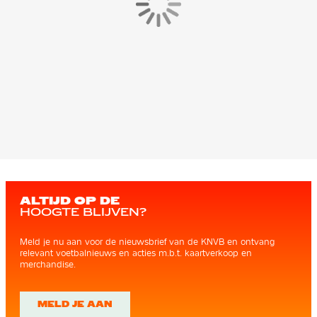
ALTIJD OP DE
HOOGTE BLIJVEN?
Meld je nu aan voor de nieuwsbrief van de KNVB en ontvang
relevant voetbalnieuws en acties m.b.t. kaartverkoop en
merchandise.
MELD JE AAN