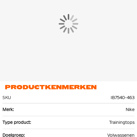
Dit materiaal is voorzien van de Nike Dri-FIT technologie, wat
ervoor zorgt dat zweet wordt afgevoerd naar de bovenste laag
van de trui. Hierdoor blijf je droog en comfortabel tijdens het
trainen.
PRODUCTKENMERKEN
SKU
IB7540-463
Meer
Nike
informatie
Trainingtops
Volwassenen