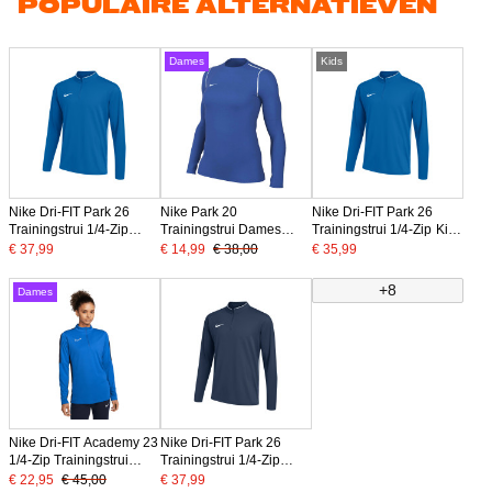
POPULAIRE ALTERNATIEVEN
Dames
Kids
Nike Dri-FIT Park 26
Nike Park 20
Nike Dri-FIT Park 26
Trainingstrui 1/4-Zip
Trainingstrui Dames
Trainingstrui 1/4-Zip Kids
Blauw Wit
Blauw Wit
Blauw Wit
€ 37,99
€ 14,99
€ 38,00
€ 35,99
+8
Dames
Nike Dri-FIT Academy 23
Nike Dri-FIT Park 26
1/4-Zip Trainingstrui
Trainingstrui 1/4-Zip
Dames Blauw
Donkerblauw Wit
€ 22,95
€ 45,00
€ 37,99