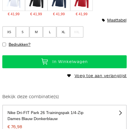
€ 41,99
€ 41,99
€ 41,99
€ 41,99
Maattabel
XS
S
M
L
XL
XXL
Bedrukken?
In Winkelwagen
Voeg toe aan verlanglijst
Bekijk deze combinatie(s)
Nike Dri-FIT Park 26 Trainingspak 1/4-Zip
Dames Blauw Donkerblauw
€ 76,98