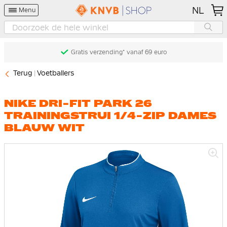
NL
Menu
Gratis verzending* vanaf 69 euro
Terug
Voetballers
NIKE DRI-FIT PARK 26
TRAININGSTRUI 1/4-ZIP DAMES
BLAUW WIT
Ga
naar
het
einde
van
de
afbeeldingen-
gallerij