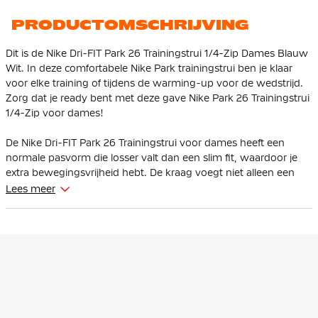
Donkerblauw Wit
PRODUCTOMSCHRIJVING
Dit is de Nike Dri-FIT Park 26 Trainingstrui 1/4-Zip Dames Blauw
Wit. In deze comfortabele Nike Park trainingstrui ben je klaar
voor elke training of tijdens de warming-up voor de wedstrijd.
Zorg dat je ready bent met deze gave Nike Park 26 Trainingstrui
1/4-Zip voor dames!
De Nike Dri-FIT Park 26 Trainingstrui voor dames heeft een
normale pasvorm die losser valt dan een slim fit, waardoor je
extra bewegingsvrijheid hebt. De kraag voegt niet alleen een
moderne look toe, maar biedt ook extra bescherming tegen
Lees meer
wind en kou.
De Nike Park 26 Trainingstrui heeft een kort opstaande kraag.
Deze trainingstrui is uitgerust met een 1/4-ritssluiting, zodat je
zelf kan kiezen hoe je de trainingstrui draagt. De mesh-bies
langs de zijnaad zorgt voor extra ventilatie.
De Nike Trainingstrui is gemaakt van 100% gerecycled polyester.