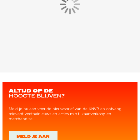
ALTIJD OP DE
HOOGTE BLIJVEN?
Meld je nu aan voor de nieuwsbrief van de KNVB en ontvang
relevant voetbalnieuws en acties m.b.t. kaartverkoop en
merchandise.
MELD JE AAN