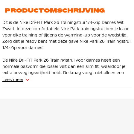
PRODUCTOMSCHRIJVING
Dit is de Nike Dri-FIT Park 26 Trainingstrui 1/4-Zip Dames Wit
Zwart. In deze comfortabele Nike Park trainingstrui ben je klaar
voor elke training of tijdens de warming-up voor de wedstrijd.
Zorg dat je ready bent met deze gave Nike Park 26 Trainingstrui
1/4-Zip voor dames!
De Nike Dri-FIT Park 26 Trainingstrui voor dames heeft een
normale pasvorm die losser valt dan een slim fit, waardoor je
extra bewegingsvrijheid hebt. De kraag voegt niet alleen een
moderne look toe, maar biedt ook extra bescherming tegen
Lees meer
wind en kou.
De Nike Park 26 Trainingstrui heeft een kort opstaande kraag.
Deze trainingstrui is uitgerust met een 1/4-ritssluiting, zodat je
zelf kan kiezen hoe je de trainingstrui draagt. De mesh-bies
langs de zijnaad zorgt voor extra ventilatie.
De Nike Trainingstrui is gemaakt van 100% gerecycled polyester.