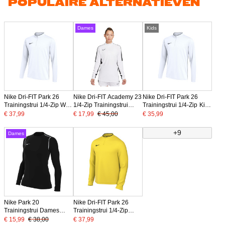
POPULAIRE ALTERNATIEVEN
Dames
Kids
Nike Dri-FIT Park 26
Nike Dri-FIT Academy 23
Nike Dri-FIT Park 26
Trainingstrui 1/4-Zip Wit
1/4-Zip Trainingstrui
Trainingstrui 1/4-Zip Kids
Zwart
Dames Wit Zwart
Wit Zwart
€ 37,99
€ 17,99
€ 45,00
€ 35,99
+9
Dames
Nike Park 20
Nike Dri-FIT Park 26
Trainingstrui Dames
Trainingstrui 1/4-Zip
Zwart Wit
Geel Zwart
€ 15,99
€ 38,00
€ 37,99