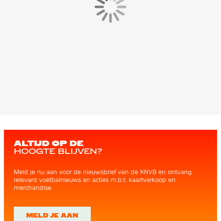
ALTIJD OP DE
HOOGTE BLIJVEN?
Meld je nu aan voor de nieuwsbrief van de KNVB en ontvang
relevant voetbalnieuws en acties m.b.t. kaartverkoop en
merchandise.
MELD JE AAN