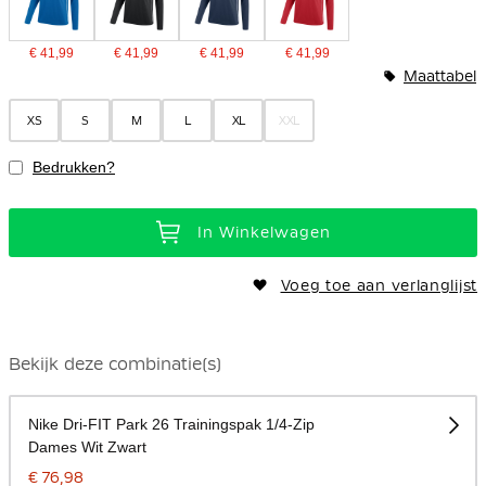
€ 41,99
€ 41,99
€ 41,99
€ 41,99
Maattabel
XS
S
M
L
XL
XXL
Bedrukken?
In Winkelwagen
Voeg toe aan verlanglijst
Bekijk deze combinatie(s)
Nike Dri-FIT Park 26 Trainingspak 1/4-Zip
Dames Wit Zwart
€ 76,98