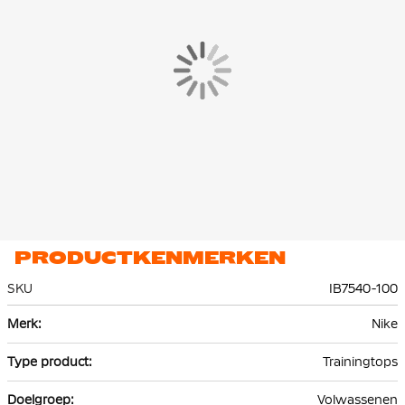
Dit materiaal is voorzien van de Nike Dri-FIT technologie, wat
ervoor zorgt dat zweet wordt afgevoerd naar de bovenste laag
van de trui. Hierdoor blijf je droog en comfortabel tijdens het
trainen.
PRODUCTKENMERKEN
SKU
IB7540-100
Meer
Nike
informatie
Trainingtops
Volwassenen