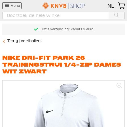
NL
Menu
Gratis verzending* vanaf 69 euro
Terug
Voetballers
NIKE DRI-FIT PARK 26
TRAININGSTRUI 1/4-ZIP DAMES
WIT ZWART
Ga
naar
het
einde
van
de
afbeeldingen-
gallerij