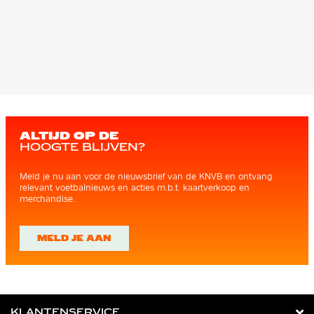
ALTIJD OP DE
HOOGTE BLIJVEN?
Meld je nu aan voor de nieuwsbrief van de KNVB en ontvang
relevant voetbalnieuws en acties m.b.t. kaartverkoop en
merchandise.
MELD JE AAN
KLANTENSERVICE