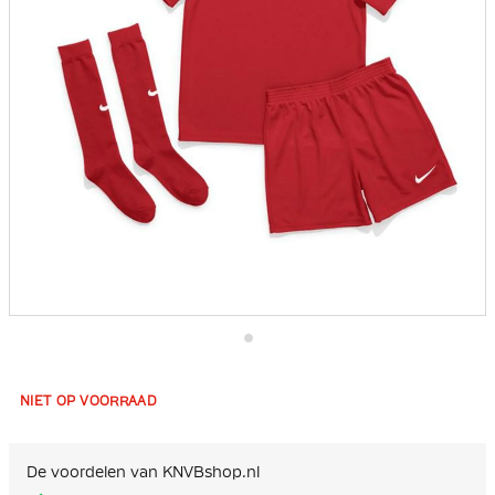
Ga
naar
het
NIET OP VOORRAAD
begin
van
de
afbeeldingen-
De voordelen van KNVBshop.nl
gallerij