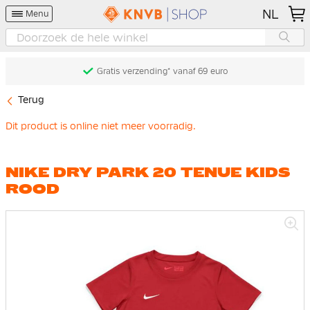
NL
Menu
Gratis verzending* vanaf 69 euro
Terug
Dit product is online niet meer voorradig.
NIKE DRY PARK 20 TENUE KIDS
ROOD
Ga
naar
het
einde
van
de
afbeeldingen-
gallerij