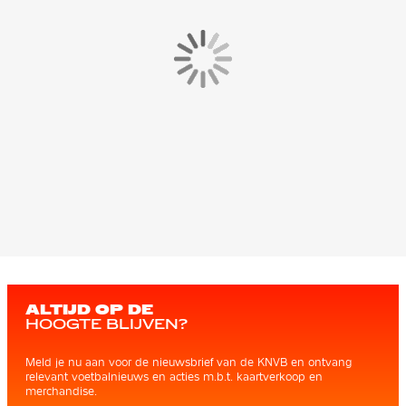
ALTIJD OP DE
HOOGTE BLIJVEN?
Meld je nu aan voor de nieuwsbrief van de KNVB en ontvang
relevant voetbalnieuws en acties m.b.t. kaartverkoop en
merchandise.