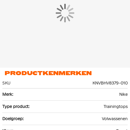
elastaan. Dit materiaal is voorzien van de Nike Dri-FIT
technologie, wat ervoor zorgt dat zweet wordt afgevoerd naar
de bovenste laag van de trui. Hierdoor blijf je droog en
comfortabel tijdens het trainen.
PRODUCTKENMERKEN
SKU
KNVBHV8379-010
Meer
Nike
informatie
Trainingtops
Volwassenen