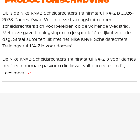
PRODUCTOMSCHRIJVING
Dit is de Nike KNVB Scheidsrechters Trainingstrui 1/4-Zip 2026-
2028 Dames Zwart Wit. In deze trainingstrui kunnen
scheidsrechters zich voorbereiden op de volgende wedstrijd.
Met deze gave trainingstop kom je sportief én stijlvol voor de
dag. Straal autoriteit uit met het Nike KNVB Scheidsrechters
Trainingstrui 1/4-Zip voor dames!
De Nike KNVB Scheidsrechters Trainingstrui 1/4-Zip voor dames
heeft een normale pasvorm die losser valt dan een slim fit,
waardoor je extra bewegingsvrijheid hebt. De kraag voegt niet
Lees meer
alleen een moderne look toe, maar biedt ook extra
bescherming tegen wind en kou.
De Nike KNVB Scheidsrechters Trainingstrui 1/4-Zip heeft een
kort opstaande kraag. Deze trainingstrui is uitgerust met een
1/4-ritssluiting, zodat je zelf kan kiezen hoe je de trainingstrui
draagt. Het mesh vlak op de bovenarm zorgt voor extra
ventilatie.
De Nike Trainingstrui is gemaakt van 91% polyester & 9%