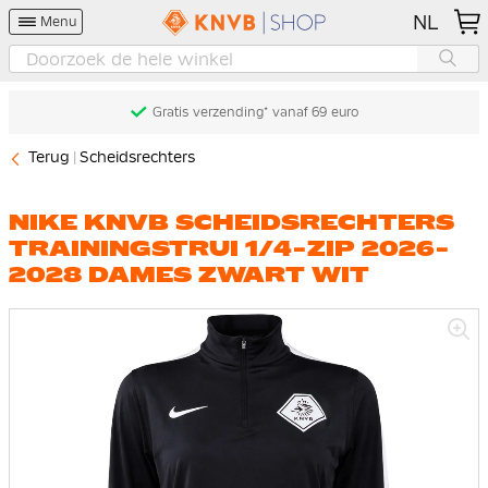
NL
Menu
Gratis verzending* vanaf 69 euro
Terug
Scheidsrechters
NIKE KNVB SCHEIDSRECHTERS
TRAININGSTRUI 1/4-ZIP 2026-
2028 DAMES ZWART WIT
Ga
naar
het
einde
van
de
afbeeldingen-
gallerij