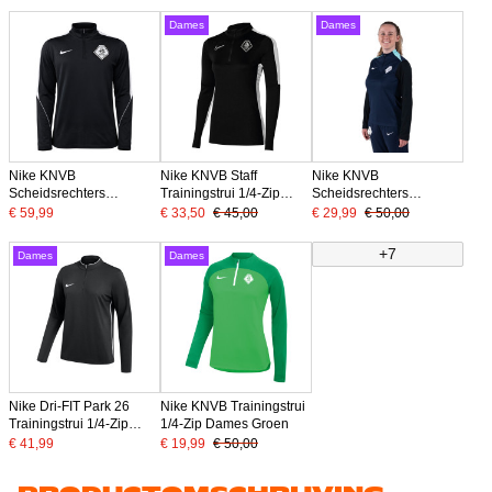
Dames
Dames
Nike KNVB
Nike KNVB Staff
Nike KNVB
Scheidsrechters
Trainingstrui 1/4-Zip
Scheidsrechters
Trainingstrui 1/4-Zip
Dames Zwart Wit
Trainingstrui 1/4-Zip
€ 59,99
€ 33,50
€ 45,00
€ 29,99
€ 50,00
2026-2028 Zwart Wit
2024-2026 Dames
Donkerblauw
+7
Dames
Dames
Nike Dri-FIT Park 26
Nike KNVB Trainingstrui
Trainingstrui 1/4-Zip
1/4-Zip Dames Groen
Dames Zwart Wit
€ 41,99
€ 19,99
€ 50,00