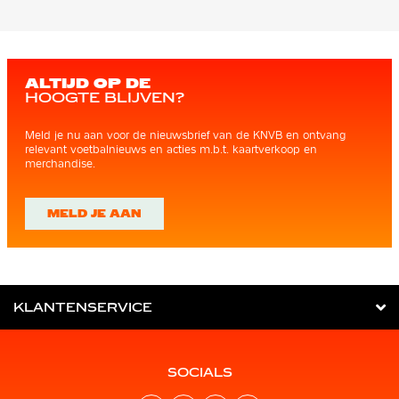
ALTIJD OP DE
HOOGTE BLIJVEN?
Meld je nu aan voor de nieuwsbrief van de KNVB en ontvang
relevant voetbalnieuws en acties m.b.t. kaartverkoop en
merchandise.
MELD JE AAN
KLANTENSERVICE
SOCIALS