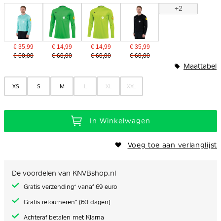
+2
€ 35,99
€ 14,99
€ 14,99
€ 35,99
€ 60,00
€ 60,00
€ 60,00
€ 60,00
Maattabel
XS
S
M
L
XL
XXL
In Winkelwagen
Voeg toe aan verlanglijst
De voordelen van KNVBshop.nl
Gratis verzending* vanaf 69 euro
Gratis retourneren* (60 dagen)
Achteraf betalen met Klarna