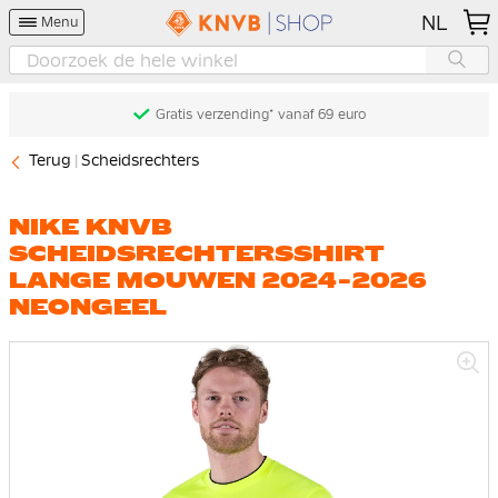
NL
Menu
Gratis verzending* vanaf 69 euro
Terug
Scheidsrechters
NIKE KNVB
SCHEIDSRECHTERSSHIRT
LANGE MOUWEN 2024-2026
NEONGEEL
Ga
naar
het
einde
van
de
afbeeldingen-
gallerij