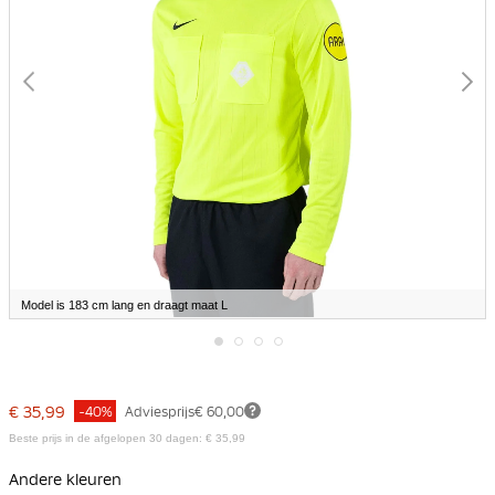
Model is 183 cm lang en draagt maat L
Ga
naar
het
€ 35,99
-40%
Adviesprijs
€ 60,00
begin
van
Beste prijs in de afgelopen 30 dagen: € 35,99
de
afbeeldingen-
Andere kleuren
gallerij