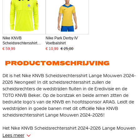
Nike KNVB
Nike Park Derby IV
Scheidsrechtersshirt
Voetbalshirt
2026-2028 Lange
€ 59,99
€ 10,99
€ 25,00
Mouwen Neongeel Zwart
PRODUCTOMSCHRIJVING
Dit is het Nike KNVB Scheidsrechtersshirt Lange Mouwen 2024-
2026 Neongeel! In dit scheidsrechtersshirt zullen de
scheidsrechters de wedstrijden fluiten in de Eredivisie en de
TOTO KNVB Beker. Op de borstzak en beide armen zitten de
bedrukte logo's van de KNVB en hoofdsponsor ARAG. Leidt de
wedstrijden in goede banen met dit officiële Nike KNVB
scheidsrechtersshirt Lange Mouwen 2024-2026!
Het Nike KNVB Scheidsrechtersshirt 2024-2026 Lange Mouwen
heeft een aansluitende pasvorm wat zorgt voor een slank en
Lees meer