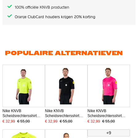
100% officiële KNVB producten
Oranje ClubCard houders krijgen 20% korting
POPULAIRE ALTERNATIEVEN
Nike KNVB
Nike KNVB
Nike KNVB
Scheidsrechtersshirt
Scheidsrechtersshirt
Scheidsrechtersshirt
2024-2026 Neongeel
2024-2026 Zwart
2024-2026 Roze
€ 32,99
€ 55,00
€ 32,99
€ 55,00
€ 32,99
€ 55,00
+9