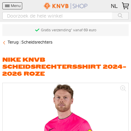
NL
Menu
Gratis verzending* vanaf 69 euro
Terug
Scheidsrechters
NIKE KNVB
SCHEIDSRECHTERSSHIRT 2024-
2026 ROZE
Ga
naar
het
einde
van
de
afbeeldingen-
gallerij