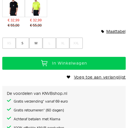
€ 32,99
€ 32,99
€ 55,00
€ 55,00
Maattabel
XS
S
M
L
XL
XXL
In Winkelwagen
Voeg toe aan verlanglijst
De voordelen van KNVBshop.nl
Gratis verzending* vanaf 69 euro
Gratis retourneren* (60 dagen)
Achteraf betalen met Klarna
100% officiële KNVB producten