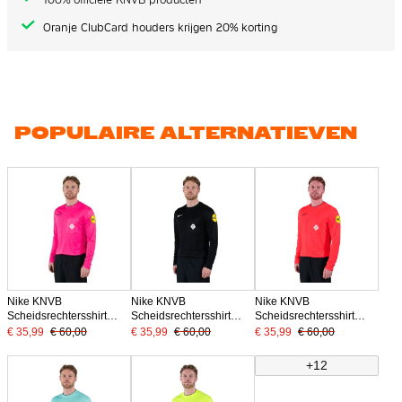
Oranje ClubCard houders krijgen 20% korting
POPULAIRE ALTERNATIEVEN
Nike KNVB
Nike KNVB
Nike KNVB
Scheidsrechtersshirt
Scheidsrechtersshirt
Scheidsrechtersshirt
Lange Mouwen 2024-
2024-2026 Lange
Lange Mouwen 2024-
€ 35,99
€ 60,00
€ 35,99
€ 60,00
€ 35,99
€ 60,00
2026 Roze
Mouwen Zwart
2026 Felrood
+12