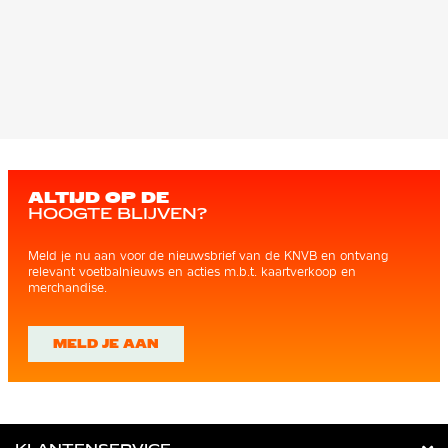
ALTIJD OP DE
HOOGTE BLIJVEN?
Meld je nu aan voor de nieuwsbrief van de KNVB en ontvang
relevant voetbalnieuws en acties m.b.t. kaartverkoop en
merchandise.
MELD JE AAN