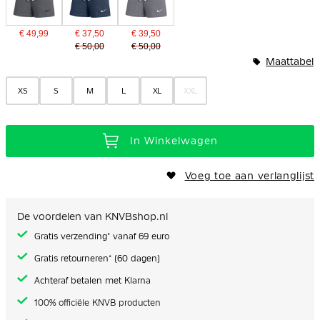
€ 49,99
€ 37,50
€ 39,50
€ 50,00
€ 50,00
Maattabel
XS
S
M
L
XL
XXL
In Winkelwagen
Voeg toe aan verlanglijst
De voordelen van KNVBshop.nl
Gratis verzending* vanaf 69 euro
Gratis retourneren* (60 dagen)
Achteraf betalen met Klarna
100% officiële KNVB producten