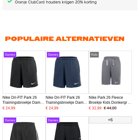
Oranje ClubCard houders krijgen 20% korting
POPULAIRE ALTERNATIEVEN
Dames
Dames
Kids
Nike Dri-FIT Park 26
Nike Dri-FIT Park 26
Nike Park 26 Fleece
Trainingsbroekje Dames
Trainingsbroekje Dames
Broekje Kids Donkergrijs
Zwart Wit
Donkerblauw Wit
Wit
€ 24,99
€ 24,99
€ 32,99
€ 44,00
+6
Dames
Dames