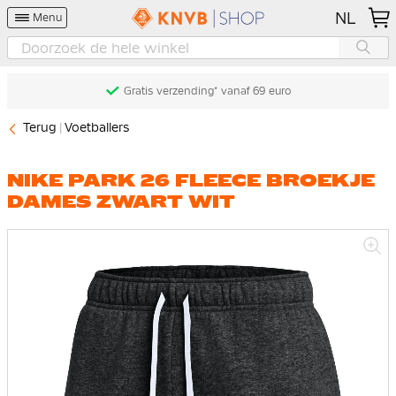
NL
Menu
Gratis verzending* vanaf 69 euro
Terug
Voetballers
NIKE PARK 26 FLEECE BROEKJE
DAMES ZWART WIT
Ga
naar
het
einde
van
de
afbeeldingen-
gallerij