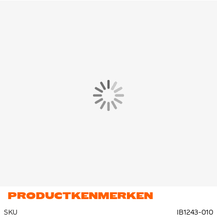
sportieve look en prettig draagcomfort. Het minimalistische
zwart-witte design geeft het broekje een tijdloze, veelzijdige
uitstraling.
Het broekje is gemaakt van 80% katoen en 20% polyester, met
zakken van 100% katoen. Deze combinatie zorgt voor een
zachte, ademende en duurzame stof die geschikt is voor
intensief en dagelijks gebruik.
PRODUCTKENMERKEN
SKU
IB1243-010