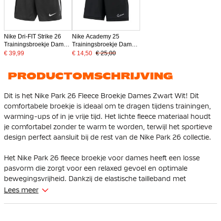
Nike Dri-FIT Strike 26
Nike Academy 25
Trainingsbroekje Dames
Trainingsbroekje Dames
Zwart Wit
Zwart Wit
€ 39,99
€ 14,50
€ 25,00
PRODUCTOMSCHRIJVING
Dit is het Nike Park 26 Fleece Broekje Dames Zwart Wit! Dit
comfortabele broekje is ideaal om te dragen tijdens trainingen,
warming-ups of in je vrije tijd. Het lichte fleece materiaal houdt
je comfortabel zonder te warm te worden, terwijl het sportieve
design perfect aansluit bij de rest van de Nike Park 26 collectie.
Het Nike Park 26 fleece broekje voor dames heeft een losse
pasvorm die zorgt voor een relaxed gevoel en optimale
bewegingsvrijheid. Dankzij de elastische tailleband met
trekkoord kun je de pasvorm eenvoudig aanpassen.
Lees meer
De ritszakken maken het mogelijk om je spullen veilig mee te
nemen tijdens het sporten. De mid-thigh lengte zorgt voor een