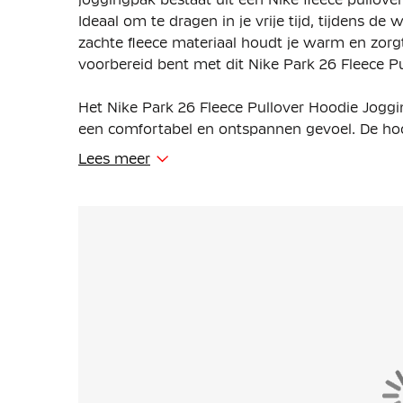
Ideaal om te dragen in je vrije tijd, tijdens d
zachte fleece materiaal houdt je warm en zorgt
voorbereid bent met dit Nike Park 26 Fleece P
Het Nike Park 26 Fleece Pullover Hoodie Jogg
een comfortabel en ontspannen gevoel. De hoo
met de trekkoorden. De joggingbroek is voorzi
Lees meer
zodat je de pasvorm eenvoudig naar wens kun
De Nike pullover hoodie heeft een capuchon, 
op de borst. De Nike joggingbroek beschikt o
broek goed blijft zitten. De zijzakken bieden r
Het Nike Joggingpak is gemaakt van 80% katoe
materiaal voelt zacht aan en biedt comfortabe