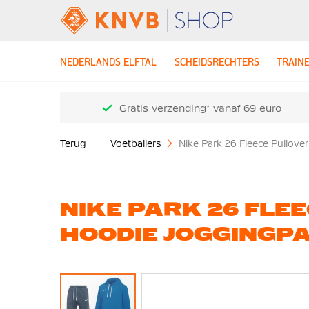
NEDERLANDS ELFTAL
SCHEIDSRECHTERS
TRAIN
Gratis verzending* vanaf 69 euro
Terug
Voetballers
Nike Park 26 Fleece Pullov
NIKE PARK 26 FLE
HOODIE JOGGINGP
Ga
naar
het
einde