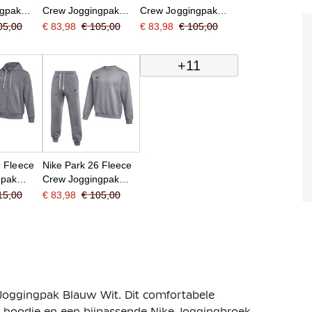
ngpak
Crew Joggingpak
Crew Joggingpak
Donkerblauw Wit
Rood Zwart
05,00
€ 83,98
€ 105,00
€ 83,98
€ 105,00
+11
6 Fleece
Nike Park 26 Fleece
gpak
Crew Joggingpak
Wit
Grijs Zwart
15,00
€ 83,98
€ 105,00
e Joggingpak Blauw Wit. Dit comfortabele
er hoodie en een bijpassende Nike Joggingbroek.