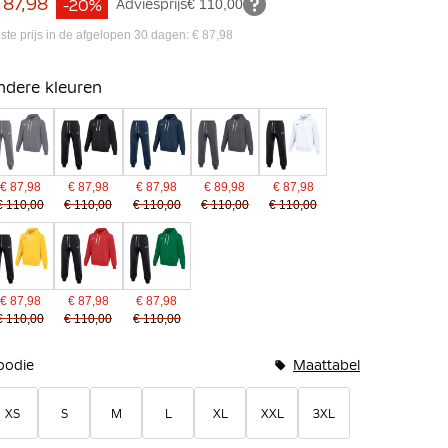
 87,98
-20%
Adviesprijs
€ 110,00
ste prijs in de afgelopen 30 dagen: € 87,98
ndere kleuren
€ 87,98
€ 87,98
€ 87,98
€ 89,98
€ 87,98
€ 110,00
€ 110,00
€ 110,00
€ 110,00
€ 110,00
€ 87,98
€ 87,98
€ 87,98
€ 110,00
€ 110,00
€ 110,00
undelopties
oodie
Maattabel
XS
S
M
L
XL
XXL
3XL