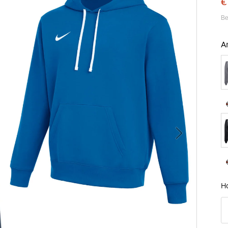
€
Be
A
B
H