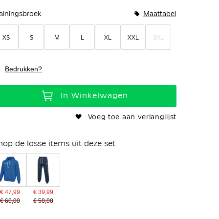
rainingsbroek
Maattabel
XS
S
M
L
XL
XXL
3XL
Bedrukken?
In Winkelwagen
Voeg toe aan verlanglijst
hop de losse items uit deze set
€ 47,99
€ 39,99
€ 60,00
€ 50,00