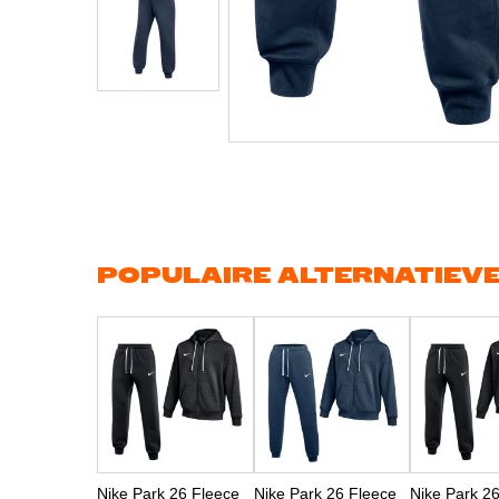
Ga
naar
het
begin
van
de
afbeeldingen-
gallerij
POPULAIRE ALTERNATIEV
Nike Park 26 Fleece
Nike Park 26 Fleece
Nike Park 2