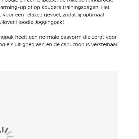
e warming-up of op koudere trainingsdagen. Het
 voor een relaxed gevoel, zodat jij optimaal
ullover Hoodie Joggingpak!
ingpak heeft een normale pasvorm die zorgt voor
die sluit goed aan en de capuchon is verstelbaar
en van een elastische tailleband met trekkoord,
t aanpassen.
kangoeroe zakken en een subtiele Nike Swoosh
ver geribde boorden aan de enkels, waardoor de
uimte om kleine essentials veilig mee te nemen.
n en 20% polyester. Het lichtgewicht fleece
le warmte tijdens koudere dagen.