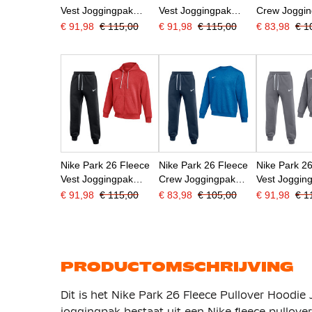
Vest Joggingpak
Vest Joggingpak
Crew Joggi
Zwart Wit
Donkerblauw Wit
Zwart Wit
€ 91,98
€ 115,00
€ 91,98
€ 115,00
€ 83,98
€ 1
Nike Park 26 Fleece
Nike Park 26 Fleece
Nike Park 2
Vest Joggingpak
Crew Joggingpak
Vest Joggin
Rood Zwart
Blauw Donkerblauw
Donkergrijs 
€ 91,98
€ 115,00
€ 83,98
€ 105,00
€ 91,98
€ 1
PRODUCTOMSCHRIJVING
Dit is het Nike Park 26 Fleece Pullover Hoodi
joggingpak bestaat uit een Nike fleece pullov