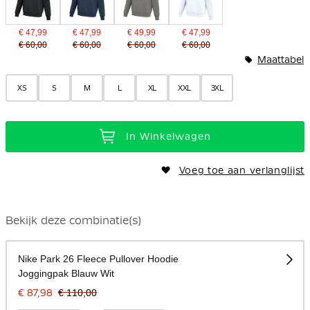
€ 47,99
€ 47,99
€ 49,99
€ 47,99
€ 60,00
€ 60,00
€ 60,00
€ 60,00
Maattabel
XS
S
M
L
XL
XXL
3XL
In Winkelwagen
Voeg toe aan verlanglijst
Bekijk deze combinatie(s)
Nike Park 26 Fleece Pullover Hoodie
Joggingpak Blauw Wit
€ 87,98
€ 110,00