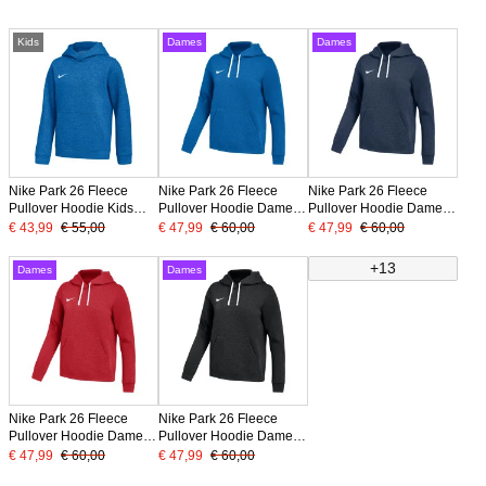
Kids
Dames
Dames
Nike Park 26 Fleece
Nike Park 26 Fleece
Nike Park 26 Fleece
Pullover Hoodie Kids
Pullover Hoodie Dames
Pullover Hoodie Dames
Blauw Wit
Blauw Wit
Donkerblauw Wit
€ 43,99
€ 55,00
€ 47,99
€ 60,00
€ 47,99
€ 60,00
+13
Dames
Dames
Nike Park 26 Fleece
Nike Park 26 Fleece
Pullover Hoodie Dames
Pullover Hoodie Dames
Rood Wit
Zwart Wit
€ 47,99
€ 60,00
€ 47,99
€ 60,00