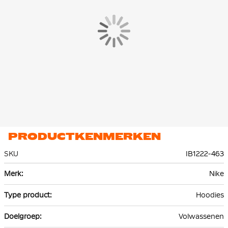
De Nike Pullover Hoodie is gemaakt van 80% katoen & 20%
polyester. Het rib materiaal bestaat uit 97% katoen en 3%
spandex. Het lichtgewicht fleece materiaal houdt je warm.
PRODUCTKENMERKEN
SKU
IB1222-463
Meer
Nike
informatie
Hoodies
Volwassenen