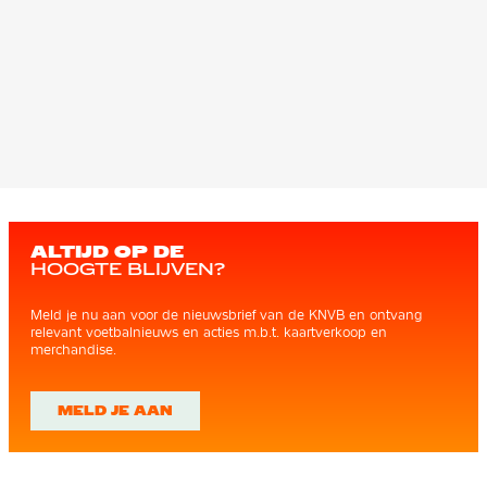
ALTIJD OP DE
HOOGTE BLIJVEN?
Meld je nu aan voor de nieuwsbrief van de KNVB en ontvang
relevant voetbalnieuws en acties m.b.t. kaartverkoop en
merchandise.
MELD JE AAN