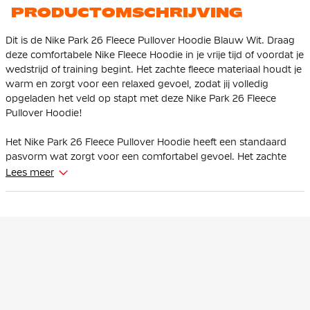
PRODUCTOMSCHRIJVING
Dit is de Nike Park 26 Fleece Pullover Hoodie Blauw Wit. Draag
deze comfortabele Nike Fleece Hoodie in je vrije tijd of voordat je
wedstrijd of training begint. Het zachte fleece materiaal houdt je
warm en zorgt voor een relaxed gevoel, zodat jij volledig
opgeladen het veld op stapt met deze Nike Park 26 Fleece
Pullover Hoodie!
Het Nike Park 26 Fleece Pullover Hoodie heeft een standaard
pasvorm wat zorgt voor een comfortabel gevoel. Het zachte
fleece materiaal en de verstelbare capuchon beschermen je
Lees meer
tegen de kou, terwijl de kangoeroezak je handen warm houdt
en ruimte biedt voor essentials.
De Nike Fleece Pullover Hoodie is de perfecte mix van sportief
en comfortabel. Dankzij het zachte fleece blijf je lekker warm, of
je nu onderweg bent naar een training of gewoon relaxed in je
vrije tijd. De verstelbare capuchon en kangoeroezak maken het
design compleet en functioneel.