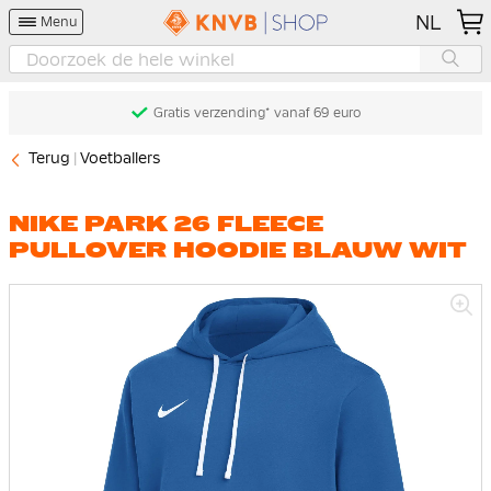
NL
Menu
Gratis verzending* vanaf 69 euro
Terug
Voetballers
NIKE PARK 26 FLEECE
PULLOVER HOODIE BLAUW WIT
Ga
naar
het
einde
van
de
afbeeldingen-
gallerij