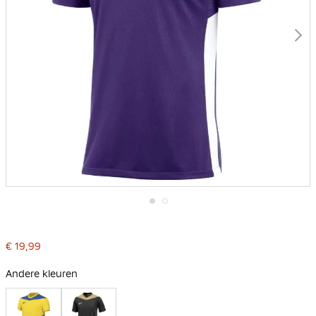
Ga
naar
het
€ 19,99
begin
van
de
Andere kleuren
afbeeldingen-
gallerij