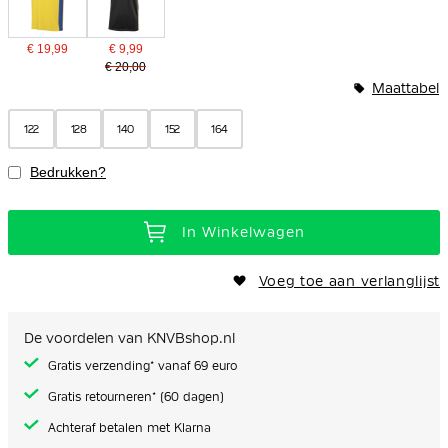
€ 19,99
€ 9,99
€ 20,00
Maattabel
122
128
140
152
164
Bedrukken?
In Winkelwagen
Voeg toe aan verlanglijst
De voordelen van KNVBshop.nl
Gratis verzending* vanaf 69 euro
Gratis retourneren* (60 dagen)
Achteraf betalen met Klarna