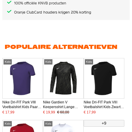
100% officiële KNVB producten
Oranje ClubCard houders krijgen 20% korting
POPULAIRE ALTERNATIEVEN
Kids
Kids
Kids
Nike Dri-FIT Park VIII
Nike Gardien V
Nike Dri-FIT Park VIII
Voetbalshirt Kids Paars
Keepersshirt Lange
Voetbalshirt Kids Zwart
Wit
Mouwen Kids
Wit
€ 17,99
€ 19,99
€ 60,00
€ 17,99
Donkergrijs Zwart Wit
+9
Kids
Kids