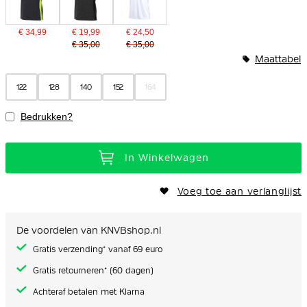
€ 34,99
€ 19,99
€ 24,50
€ 35,00
€ 35,00
Maattabel
122
128
140
152
164
Bedrukken?
In Winkelwagen
Voeg toe aan verlanglijst
De voordelen van KNVBshop.nl
Gratis verzending* vanaf 69 euro
Gratis retourneren* (60 dagen)
Achteraf betalen met Klarna