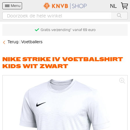
NL
Menu
Gratis verzending* vanaf 69 euro
Terug
Voetballers
NIKE STRIKE IV VOETBALSHIRT
KIDS WIT ZWART
Ga
naar
het
einde
van
de
afbeeldingen-
gallerij