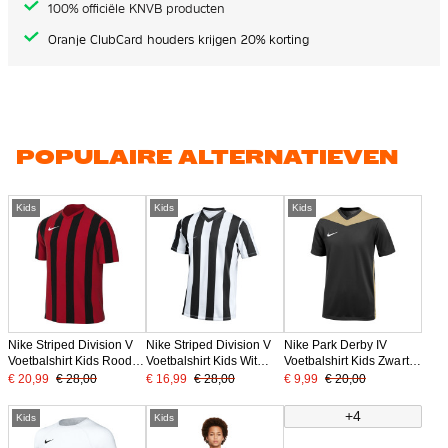
100% officiële KNVB producten
Oranje ClubCard houders krijgen 20% korting
POPULAIRE ALTERNATIEVEN
Kids
Kids
Kids
Nike Striped Division V
Nike Striped Division V
Nike Park Derby IV
Voetbalshirt Kids Rood
Voetbalshirt Kids Wit
Voetbalshirt Kids Zwart
Zwart
Zwart
Goud Wit
€ 20,99
€ 28,00
€ 16,99
€ 28,00
€ 9,99
€ 20,00
+4
Kids
Kids